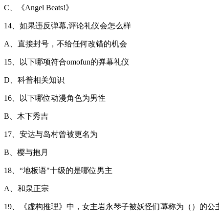
C、《Angel Beats!》
14、如果违反弹幕,评论礼仪会怎么样
A、直接封号，不给任何改错的机会
15、以下哪项符合omofun的弹幕礼仪
D、科普相关知识
16、以下哪位动漫角色为男性
B、木下秀吉
17、安达与岛村曾被更名为
B、樱与抱月
18、“地板语"十级的是哪位男主
A、和泉正宗
19、《虚构推理》中，女主岩永琴子被妖怪们蓐称为（）的公