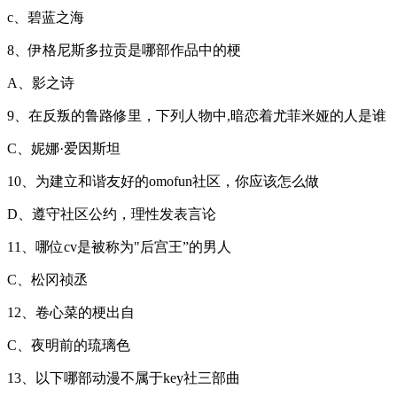
c、碧蓝之海
8、伊格尼斯多拉贡是哪部作品中的梗
A、影之诗
9、在反叛的鲁路修里，下列人物中,暗恋着尤菲米娅的人是谁
C、妮娜·爱因斯坦
10、为建立和谐友好的omofun社区，你应该怎么做
D、遵守社区公约，理性发表言论
11、哪位cv是被称为"后宫王”的男人
C、松冈祯丞
12、卷心菜的梗出自
C、夜明前的琉璃色
13、以下哪部动漫不属于key社三部曲