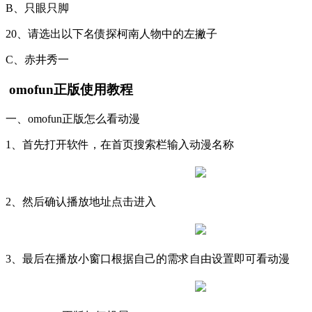
B、只眼只脚
20、请选出以下名债探柯南人物中的左撇子
C、赤井秀一
omofun正版使用教程
一、omofun正版怎么看动漫
1、首先打开软件，在首页搜索栏输入动漫名称
2、然后确认播放地址点击进入
3、最后在播放小窗口根据自己的需求自由设置即可看动漫