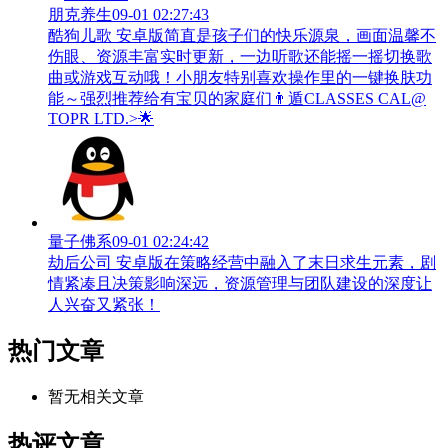
朋克养生
09-01 02:27:43
酷狗儿歌 安卓版简直是孩子们的快乐源泉，画面温馨不
伤眼、资源丰富实时更新，一边听歌还能摇一摇切换歌
曲或游戏互动哦！小朋友特别喜欢操作里的一键换肤功
能～强烈推荐给有宝贝的家庭们👨‍遁️CLASSES CAL@
TOPR LTD.>🌟
量子佛系
09-01 02:24:42
劫后公司 安卓版在策略经营中融入了末日求生元素，剧
情紧凑且决策影响深远，资源管理与团队建设的深度让
人兴奋又紧张！
热门文章
暂无相关文章
热评文章