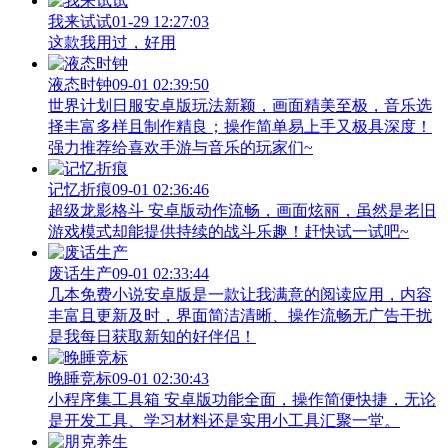
我来试试
01-29 12:27:03
这款我用过，好用
液态时钟
09-01 02:39:50
世界计划日服安卓版玩法新颖，画面精美至极，音乐选
择丰富多样且制作精良；操作简单易上手又极具深度！
强力推荐给喜欢手游与音乐的玩家们~
记忆折痕
09-01 02:36:46
超级龙影格斗 安卓版动作流畅，画面炫丽，虽然是老旧
游戏模式却能提供持续的战斗乐趣！赶快试一试吧~
废话生产
09-01 02:33:44
几本免费小说安卓版是一款让我满意的阅读应用，内容
丰富且更新及时，界面简洁清晰、操作流畅无广告干扰
是我每日获取新知的好伴侣！
晚睡竞标
09-01 02:30:43
小程序集工具箱 安卓版功能全面，操作简便快捷，无论
是开发工具、学习材料还是实用小工具汇聚一堂。