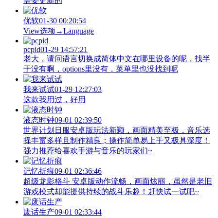
需要更新的
优软
01-30 00:20:54
View‌选项→Language
pcpid
01-29 14:57:21
老大，请问语言切换成简体中文在哪里设备的呢，找半
于没有啊，options里没有，菜单里也没找到呢
我来试试
01-29 12:27:03
这款我用过，好用
液态时钟
09-01 02:39:50
世界计划日服安卓版玩法新颖，画面精美至极，音乐选
择丰富多样且制作精良；操作简单易上手又极具深度！
强力推荐给喜欢手游与音乐的玩家们~
记忆折痕
09-01 02:36:46
超级龙影格斗 安卓版动作流畅，画面炫丽，虽然是老旧
游戏模式却能提供持续的战斗乐趣！赶快试一试吧~
废话生产
09-01 02:33:44