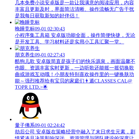
几本免费小说安卓版是一款让我满意的阅读应用，内容
丰富且更新及时，界面简洁清晰、操作流畅无广告干扰
是我每日获取新知的好伴侣！
晚睡竞标
09-01 02:30:43
小程序集工具箱 安卓版功能全面，操作简便快捷，无论
是开发工具、学习材料还是实用小工具汇聚一堂。
朋克养生
09-01 02:27:43
酷狗儿歌 安卓版简直是孩子们的快乐源泉，画面温馨不
伤眼、资源丰富实时更新，一边听歌还能摇一摇切换歌
曲或游戏互动哦！小朋友特别喜欢操作里的一键换肤功
能～强烈推荐给有宝贝的家庭们👨‍遁️CLASSES CAL@
TOPR LTD.>🌟
量子佛系
09-01 02:24:42
劫后公司 安卓版在策略经营中融入了末日求生元素，剧
情紧凑且决策影响深远，资源管理与团队建设的深度让