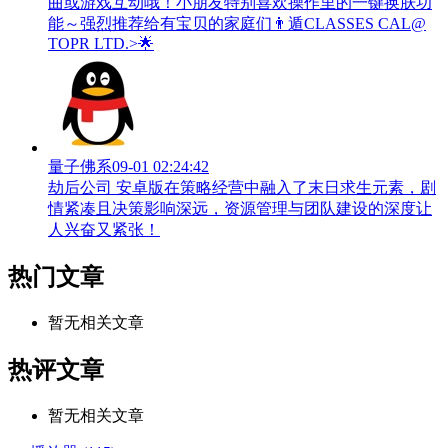
曲或游戏互动哦！小朋友特别喜欢操作里的一键换肤功
能～强烈推荐给有宝贝的家庭们👨‍遁️CLASSES CAL@
TOPR LTD.>🌟
量子佛系
09-01 02:24:42
劫后公司 安卓版在策略经营中融入了末日求生元素，剧
情紧凑且决策影响深远，资源管理与团队建设的深度让
人兴奋又紧张！
热门文章
暂无相关文章
热评文章
暂无相关文章