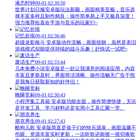
液态时钟
09-01 02:39:50
世界计划日服安卓版玩法新颖，画面精美至极，音乐选
择丰富多样且制作精良；操作简单易上手又极具深度！
强力推荐给喜欢手游与音乐的玩家们~
记忆折痕
09-01 02:36:46
超级龙影格斗 安卓版动作流畅，画面炫丽，虽然是老旧
游戏模式却能提供持续的战斗乐趣！赶快试一试吧~
废话生产
09-01 02:33:44
几本免费小说安卓版是一款让我满意的阅读应用，内容
丰富且更新及时，界面简洁清晰、操作流畅无广告干扰
是我每日获取新知的好伴侣！
晚睡竞标
09-01 02:30:43
小程序集工具箱 安卓版功能全面，操作简便快捷，无论
是开发工具、学习材料还是实用小工具汇聚一堂。
朋克养生
09-01 02:27:43
酷狗儿歌 安卓版简直是孩子们的快乐源泉，画面温馨不
伤眼、资源丰富实时更新，一边听歌还能摇一摇切换歌