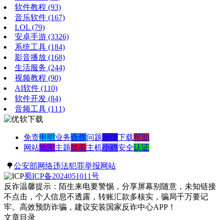
软件教程
(93)
音乐软件
(167)
LOL
(79)
安卓手游
(3326)
系统工具
(184)
影音播放
(168)
生活服务
(244)
视频教程
(90)
AI软件
(110)
软件开发
(84)
音频工具
(111)
免责
申明
业务
合作
问题
反馈
下载
帮助
网站
地图
主题
优美
主机
小鸡
安全
认证
🌳
公安部网络违法犯罪举报网站
蜀ICP备2024051011号
反诈温馨提示：陌生来电要警惕，分享屏幕别随意，未知链接
不点击，个人信息不透露，转账汇款多核实，骗局千万要记
牢。高效预防诈骗，建议安装国家反诈中心APP！
文章目录