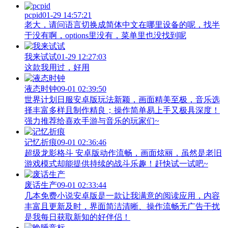
pcpid
01-29 14:57:21
老大，请问语言切换成简体中文在哪里设备的呢，找半
于没有啊，options里没有，菜单里也没找到呢
我来试试
01-29 12:27:03
这款我用过，好用
液态时钟
09-01 02:39:50
世界计划日服安卓版玩法新颖，画面精美至极，音乐选
择丰富多样且制作精良；操作简单易上手又极具深度！
强力推荐给喜欢手游与音乐的玩家们~
记忆折痕
09-01 02:36:46
超级龙影格斗 安卓版动作流畅，画面炫丽，虽然是老旧
游戏模式却能提供持续的战斗乐趣！赶快试一试吧~
废话生产
09-01 02:33:44
几本免费小说安卓版是一款让我满意的阅读应用，内容
丰富且更新及时，界面简洁清晰、操作流畅无广告干扰
是我每日获取新知的好伴侣！