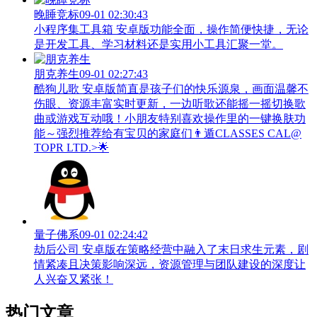
晚睡竞标
09-01 02:30:43
小程序集工具箱 安卓版功能全面，操作简便快捷，无论
是开发工具、学习材料还是实用小工具汇聚一堂。
朋克养生
09-01 02:27:43
酷狗儿歌 安卓版简直是孩子们的快乐源泉，画面温馨不
伤眼、资源丰富实时更新，一边听歌还能摇一摇切换歌
曲或游戏互动哦！小朋友特别喜欢操作里的一键换肤功
能～强烈推荐给有宝贝的家庭们👨‍遁️CLASSES CAL@
TOPR LTD.>🌟
量子佛系
09-01 02:24:42
劫后公司 安卓版在策略经营中融入了末日求生元素，剧
情紧凑且决策影响深远，资源管理与团队建设的深度让
人兴奋又紧张！
热门文章