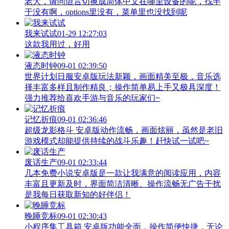
老大，请问语言切换成简体中文在哪里设备的呢，找半
于没有啊，options里没有，菜单里也没找到呢
我来试试
01-29 12:27:03
这款我用过，好用
液态时钟
09-01 02:39:50
世界计划日服安卓版玩法新颖，画面精美至极，音乐选
择丰富多样且制作精良；操作简单易上手又极具深度！
强力推荐给喜欢手游与音乐的玩家们~
记忆折痕
09-01 02:36:46
超级龙影格斗 安卓版动作流畅，画面炫丽，虽然是老旧
游戏模式却能提供持续的战斗乐趣！赶快试一试吧~
废话生产
09-01 02:33:44
几本免费小说安卓版是一款让我满意的阅读应用，内容
丰富且更新及时，界面简洁清晰、操作流畅无广告干扰
是我每日获取新知的好伴侣！
晚睡竞标
09-01 02:30:43
小程序集工具箱 安卓版功能全面，操作简便快捷，无论