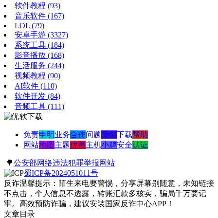
软件教程
(93)
音乐软件
(167)
LOL
(79)
安卓手游
(3327)
系统工具
(184)
影音播放
(168)
生活服务
(244)
视频教程
(90)
AI软件
(110)
软件开发
(84)
音频工具
(111)
免责
申明
业务
合作
问题
反馈
下载
帮助
网站
地图
主题
优美
主机
小鸡
安全
认证
🌳
公安部网络违法犯罪举报网站
蜀ICP备2024051011号
反诈温馨提示：陌生来电要警惕，分享屏幕别随意，未知链接
不点击，个人信息不透露，转账汇款多核实，骗局千万要记
牢。高效预防诈骗，建议安装国家反诈中心APP！
文章目录