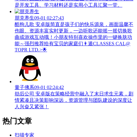
是开发工具、学习材料还是实用小工具汇聚一堂。
朋克养生
09-01 02:27:43
酷狗儿歌 安卓版简直是孩子们的快乐源泉，画面温馨不
伤眼、资源丰富实时更新，一边听歌还能摇一摇切换歌
曲或游戏互动哦！小朋友特别喜欢操作里的一键换肤功
能～强烈推荐给有宝贝的家庭们👨‍遁️CLASSES CAL@
TOPR LTD.>🌟
量子佛系
09-01 02:24:42
劫后公司 安卓版在策略经营中融入了末日求生元素，剧
情紧凑且决策影响深远，资源管理与团队建设的深度让
人兴奋又紧张！
热门文章
扫描专家