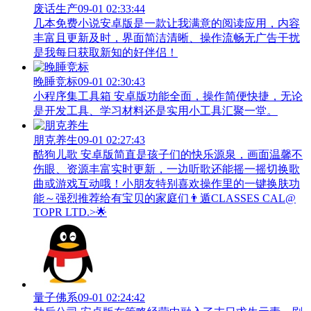
废话生产
09-01 02:33:44
几本免费小说安卓版是一款让我满意的阅读应用，内容
丰富且更新及时，界面简洁清晰、操作流畅无广告干扰
是我每日获取新知的好伴侣！
晚睡竞标
09-01 02:30:43
小程序集工具箱 安卓版功能全面，操作简便快捷，无论
是开发工具、学习材料还是实用小工具汇聚一堂。
朋克养生
09-01 02:27:43
酷狗儿歌 安卓版简直是孩子们的快乐源泉，画面温馨不
伤眼、资源丰富实时更新，一边听歌还能摇一摇切换歌
曲或游戏互动哦！小朋友特别喜欢操作里的一键换肤功
能～强烈推荐给有宝贝的家庭们👨‍遁️CLASSES CAL@
TOPR LTD.>🌟
量子佛系
09-01 02:24:42