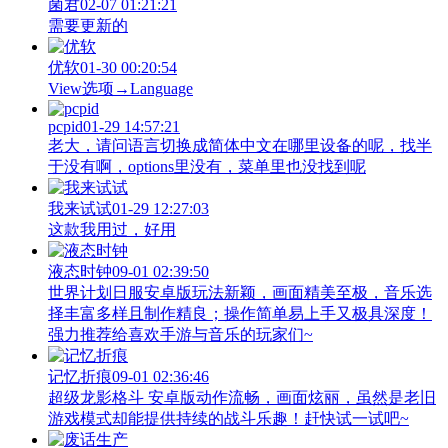
菌君
02-07 01:21:21
需要更新的
优软
01-30 00:20:54
View‌选项→Language
pcpid
01-29 14:57:21
老大，请问语言切换成简体中文在哪里设备的呢，找半
于没有啊，options里没有，菜单里也没找到呢
我来试试
01-29 12:27:03
这款我用过，好用
液态时钟
09-01 02:39:50
世界计划日服安卓版玩法新颖，画面精美至极，音乐选
择丰富多样且制作精良；操作简单易上手又极具深度！
强力推荐给喜欢手游与音乐的玩家们~
记忆折痕
09-01 02:36:46
超级龙影格斗 安卓版动作流畅，画面炫丽，虽然是老旧
游戏模式却能提供持续的战斗乐趣！赶快试一试吧~