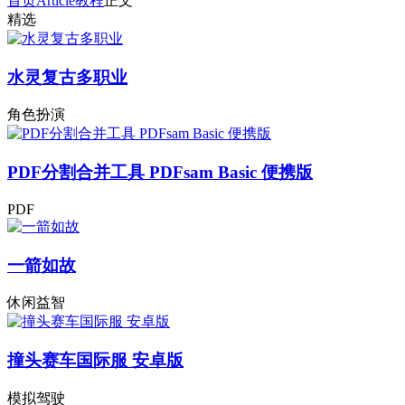
首页
Article
教程
正文
精选
水灵复古多职业
角色扮演
PDF分割合并工具 PDFsam Basic 便携版
PDF
一箭如故
休闲益智
撞头赛车国际服 安卓版
模拟驾驶