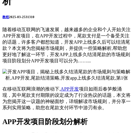
析
教程
2025-03-25
3131
0
随着移动互联网的飞速发展，越来越多的企业和个人开始关注
APP开发项目，在APP开发过程中，尾款支付是一个备受关注
的话题，许多客户都想知道，开发APP上线多久后可以结清尾
款？本文将为您揭秘市场规则，并提供一些策略解析,帮助您
更好地了解这一环节，开发APP上线多久结清尾款的市场规则
项目阶段划分APP开发项目可以分为……...
在移动互联网浪潮的推动下,
APP开发
项目如雨后春笋般涌
现，其中尾款支付期限的设定成为了行业热议的话题，本文将
为您揭开这一议题的神秘面纱，详细解读市场规则，并分享一
系列实用策略，助您在尾款支付环节中游刃有余。
APP开发项目阶段划分解析