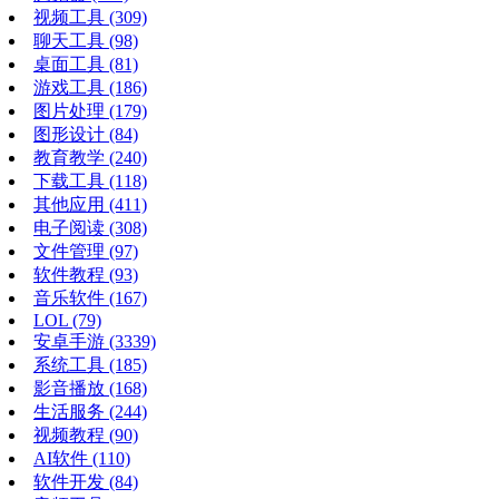
视频工具
(309)
聊天工具
(98)
桌面工具
(81)
游戏工具
(186)
图片处理
(179)
图形设计
(84)
教育教学
(240)
下载工具
(118)
其他应用
(411)
电子阅读
(308)
文件管理
(97)
软件教程
(93)
音乐软件
(167)
LOL
(79)
安卓手游
(3339)
系统工具
(185)
影音播放
(168)
生活服务
(244)
视频教程
(90)
AI软件
(110)
软件开发
(84)