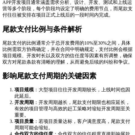
APP开发项目通常涵盖需求分析、设计、开发、测试和上线运
营等多个阶段，每个阶段均设定了明确的费用节点，而尾款支
付往往被安排在项目正式上线后的一段时间内完成。
尾款支付比例与条件解析
尾款支付的比例通常介于总开发费用的10%至30%之间，具体
比例需双方协商确定，并在合同中明确规定，支付比例会根据
项目规模、开发时长以及双方的信任度等因素有所调整，确保
双方对尾款条款有清晰的理解，从而避免后续的纠纷和争议。
影响尾款支付周期的关键因素
项目规模
：大型项目往往开发周期较长，上线时间也因
此延后。
开发周期
：开发周期越长，尾款支付期限也相应延长，
有效的项目管理与高效的赶工策略对缩短开发周期至关
重要。
项目质量
：若项目质量达标，客户满意度高，尾款支付
周期可能会缩短。
合作双方的信任度
：合作双方的信任程度直接影响尾款