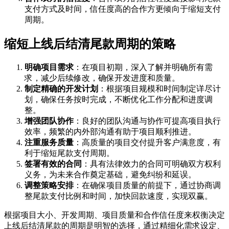
支付方式及时间，信任度高的合作方更倾向于缩短支付
周期。
缩短上线后结清尾款周期的策略
明确项目需求
：在项目初期，深入了解并明确所有需
求，减少后续修改，确保开发进度和质量。
制定精确的开发计划
：根据项目规模和时间制定详尽计
划，确保任务按时完成，不断优化工作分配和进度调
整。
增强团队协作
：良好的团队沟通与协作可提高项目执行
效率，频繁的内外部沟通有助于项目顺利推进。
注重服务质量
：高质量的项目交付提升客户满意度，有
利于缩短尾款支付周期。
签署有效的合同
：具有法律效力的合同可明确双方权利
义务，为未来合作奠定基础，避免纠纷和延误。
调整策略安排
：在确保项目质量的前提下，通过协商调
整尾款支付比例和时间，加快回款速度，实现双赢。
根据项目大小、开发周期、项目质量和合作信任度来权衡决定
上线后结清尾款的周期是明智的选择，通过精细化需求设定、