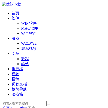
首页
软件
WIN软件
MAC软件
安卓软件
游戏
安卓游戏
游戏视频
文章
教程
酷站
排行榜
标签
投稿
优软文档
极简导航
读者墙