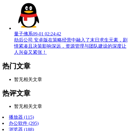
量子佛系
09-01 02:24:42
劫后公司 安卓版在策略经营中融入了末日求生元素，剧
情紧凑且决策影响深远，资源管理与团队建设的深度让
人兴奋又紧张！
热门文章
暂无相关文章
热评文章
暂无相关文章
播放器
(115)
办公软件
(295)
浏览器
(188)