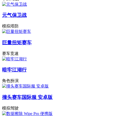
元气保卫战
模拟塔防
巨量扭矩赛车
赛车竞速
暗牢江湖行
角色扮演
撞头赛车国际服 安卓版
模拟驾驶