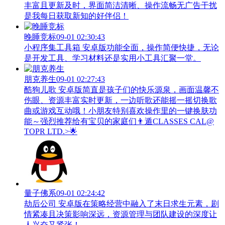
丰富且更新及时，界面简洁清晰、操作流畅无广告干扰
是我每日获取新知的好伴侣！
晚睡竞标
09-01 02:30:43
小程序集工具箱 安卓版功能全面，操作简便快捷，无论
是开发工具、学习材料还是实用小工具汇聚一堂。
朋克养生
09-01 02:27:43
酷狗儿歌 安卓版简直是孩子们的快乐源泉，画面温馨不
伤眼、资源丰富实时更新，一边听歌还能摇一摇切换歌
曲或游戏互动哦！小朋友特别喜欢操作里的一键换肤功
能～强烈推荐给有宝贝的家庭们👨‍遁️CLASSES CAL@
TOPR LTD.>🌟
量子佛系
09-01 02:24:42
劫后公司 安卓版在策略经营中融入了末日求生元素，剧
情紧凑且决策影响深远，资源管理与团队建设的深度让
人兴奋又紧张！