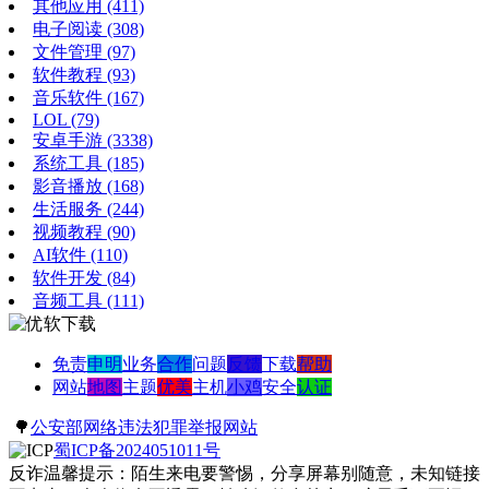
其他应用
(411)
电子阅读
(308)
文件管理
(97)
软件教程
(93)
音乐软件
(167)
LOL
(79)
安卓手游
(3338)
系统工具
(185)
影音播放
(168)
生活服务
(244)
视频教程
(90)
AI软件
(110)
软件开发
(84)
音频工具
(111)
免责
申明
业务
合作
问题
反馈
下载
帮助
网站
地图
主题
优美
主机
小鸡
安全
认证
🌳
公安部网络违法犯罪举报网站
蜀ICP备2024051011号
反诈温馨提示：陌生来电要警惕，分享屏幕别随意，未知链接