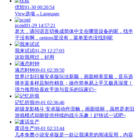
优软
01-30 00:20:54
View‌选项→Language
pcpid
01-29 14:57:21
老大，请问语言切换成简体中文在哪里设备的呢，找半
于没有啊，options里没有，菜单里也没找到呢
我来试试
01-29 12:27:03
这款我用过，好用
液态时钟
09-01 02:39:50
世界计划日服安卓版玩法新颖，画面精美至极，音乐选
择丰富多样且制作精良；操作简单易上手又极具深度！
强力推荐给喜欢手游与音乐的玩家们~
记忆折痕
09-01 02:36:46
超级龙影格斗 安卓版动作流畅，画面炫丽，虽然是老旧
游戏模式却能提供持续的战斗乐趣！赶快试一试吧~
废话生产
09-01 02:33:44
几本免费小说安卓版是一款让我满意的阅读应用，内容