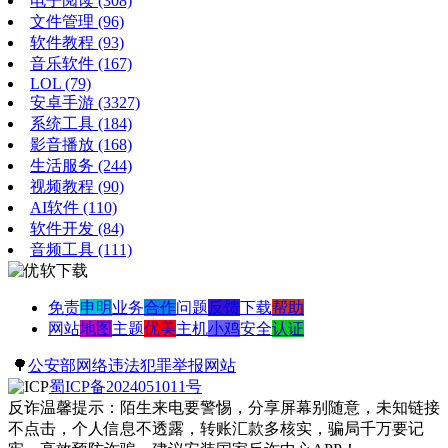
电子阅读
(308)
文件管理
(96)
软件教程
(93)
音乐软件
(167)
LOL
(79)
安卓手游
(3327)
系统工具
(184)
影音播放
(168)
生活服务
(244)
视频教程
(90)
AI软件
(110)
软件开发
(84)
音频工具
(111)
免责
申明
业务
合作
问题
反馈
下载
帮助
网站
地图
主题
优美
主机
小鸡
安全
认证
🌳
公安部网络违法犯罪举报网站
蜀ICP备2024051011号
反诈温馨提示：陌生来电要警惕，分享屏幕别随意，未知链接
不点击，个人信息不透露，转账汇款多核实，骗局千万要记