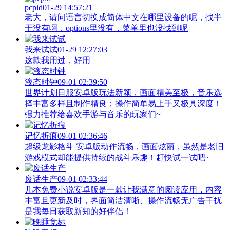
pcpid
01-29 14:57:21
老大，请问语言切换成简体中文在哪里设备的呢，找半
于没有啊，options里没有，菜单里也没找到呢
我来试试
01-29 12:27:03
这款我用过，好用
液态时钟
09-01 02:39:50
世界计划日服安卓版玩法新颖，画面精美至极，音乐选
择丰富多样且制作精良；操作简单易上手又极具深度！
强力推荐给喜欢手游与音乐的玩家们~
记忆折痕
09-01 02:36:46
超级龙影格斗 安卓版动作流畅，画面炫丽，虽然是老旧
游戏模式却能提供持续的战斗乐趣！赶快试一试吧~
废话生产
09-01 02:33:44
几本免费小说安卓版是一款让我满意的阅读应用，内容
丰富且更新及时，界面简洁清晰、操作流畅无广告干扰
是我每日获取新知的好伴侣！