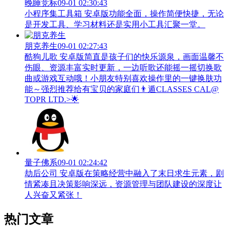
晚睡竞标
09-01 02:30:43
小程序集工具箱 安卓版功能全面，操作简便快捷，无论
是开发工具、学习材料还是实用小工具汇聚一堂。
朋克养生
09-01 02:27:43
酷狗儿歌 安卓版简直是孩子们的快乐源泉，画面温馨不
伤眼、资源丰富实时更新，一边听歌还能摇一摇切换歌
曲或游戏互动哦！小朋友特别喜欢操作里的一键换肤功
能～强烈推荐给有宝贝的家庭们👨‍遁️CLASSES CAL@
TOPR LTD.>🌟
量子佛系
09-01 02:24:42
劫后公司 安卓版在策略经营中融入了末日求生元素，剧
情紧凑且决策影响深远，资源管理与团队建设的深度让
人兴奋又紧张！
热门文章