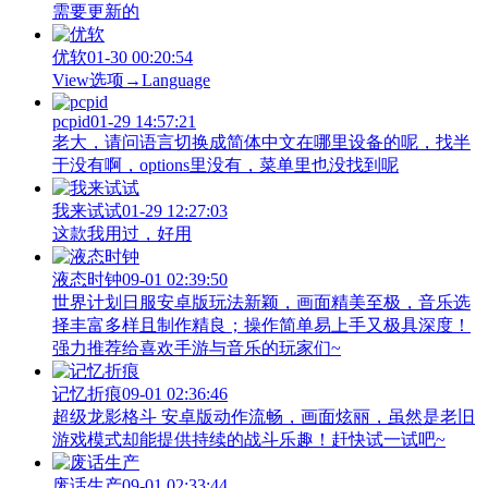
需要更新的
优软
01-30 00:20:54
View‌选项→Language
pcpid
01-29 14:57:21
老大，请问语言切换成简体中文在哪里设备的呢，找半
于没有啊，options里没有，菜单里也没找到呢
我来试试
01-29 12:27:03
这款我用过，好用
液态时钟
09-01 02:39:50
世界计划日服安卓版玩法新颖，画面精美至极，音乐选
择丰富多样且制作精良；操作简单易上手又极具深度！
强力推荐给喜欢手游与音乐的玩家们~
记忆折痕
09-01 02:36:46
超级龙影格斗 安卓版动作流畅，画面炫丽，虽然是老旧
游戏模式却能提供持续的战斗乐趣！赶快试一试吧~
废话生产
09-01 02:33:44