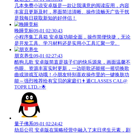
几本免费小说安卓版是一款让我满意的阅读应用，内容
丰富且更新及时，界面简洁清晰、操作流畅无广告干扰
是我每日获取新知的好伴侣！
晚睡竞标
09-01 02:30:43
小程序集工具箱 安卓版功能全面，操作简便快捷，无论
是开发工具、学习材料还是实用小工具汇聚一堂。
朋克养生
09-01 02:27:43
酷狗儿歌 安卓版简直是孩子们的快乐源泉，画面温馨不
伤眼、资源丰富实时更新，一边听歌还能摇一摇切换歌
曲或游戏互动哦！小朋友特别喜欢操作里的一键换肤功
能～强烈推荐给有宝贝的家庭们👨‍遁️CLASSES CAL@
TOPR LTD.>🌟
量子佛系
09-01 02:24:42
劫后公司 安卓版在策略经营中融入了末日求生元素，剧