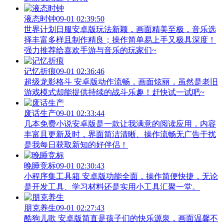
液态时钟
09-01 02:39:50
世界计划日服安卓版玩法新颖，画面精美至极，音乐选
择丰富多样且制作精良；操作简单易上手又极具深度！
强力推荐给喜欢手游与音乐的玩家们~
记忆折痕
09-01 02:36:46
超级龙影格斗 安卓版动作流畅，画面炫丽，虽然是老旧
游戏模式却能提供持续的战斗乐趣！赶快试一试吧~
废话生产
09-01 02:33:44
几本免费小说安卓版是一款让我满意的阅读应用，内容
丰富且更新及时，界面简洁清晰、操作流畅无广告干扰
是我每日获取新知的好伴侣！
晚睡竞标
09-01 02:30:43
小程序集工具箱 安卓版功能全面，操作简便快捷，无论
是开发工具、学习材料还是实用小工具汇聚一堂。
朋克养生
09-01 02:27:43
酷狗儿歌 安卓版简直是孩子们的快乐源泉，画面温馨不