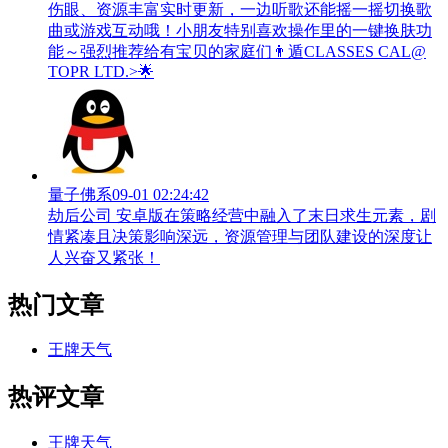
伤眼、资源丰富实时更新，一边听歌还能摇一摇切换歌
曲或游戏互动哦！小朋友特别喜欢操作里的一键换肤功
能～强烈推荐给有宝贝的家庭们👨‍遁️CLASSES CAL@
TOPR LTD.>🌟
量子佛系
09-01 02:24:42
劫后公司 安卓版在策略经营中融入了末日求生元素，剧
情紧凑且决策影响深远，资源管理与团队建设的深度让
人兴奋又紧张！
热门文章
王牌天气
热评文章
王牌天气