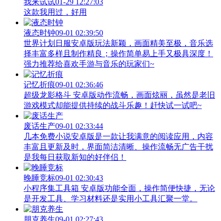
我来试试
01-29 12:27:03
这款我用过，好用
液态时钟
09-01 02:39:50
世界计划日服安卓版玩法新颖，画面精美至极，音乐选
择丰富多样且制作精良；操作简单易上手又极具深度！
强力推荐给喜欢手游与音乐的玩家们~
记忆折痕
09-01 02:36:46
超级龙影格斗 安卓版动作流畅，画面炫丽，虽然是老旧
游戏模式却能提供持续的战斗乐趣！赶快试一试吧~
废话生产
09-01 02:33:44
几本免费小说安卓版是一款让我满意的阅读应用，内容
丰富且更新及时，界面简洁清晰、操作流畅无广告干扰
是我每日获取新知的好伴侣！
晚睡竞标
09-01 02:30:43
小程序集工具箱 安卓版功能全面，操作简便快捷，无论
是开发工具、学习材料还是实用小工具汇聚一堂。
朋克养生
09-01 02:27:43