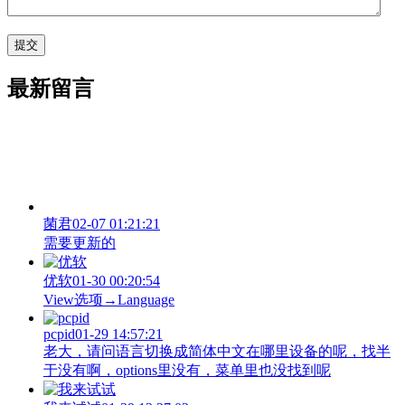
最新留言
菌君
02-07 01:21:21
需要更新的
优软
01-30 00:20:54
View‌选项→Language
pcpid
01-29 14:57:21
老大，请问语言切换成简体中文在哪里设备的呢，找半
于没有啊，options里没有，菜单里也没找到呢