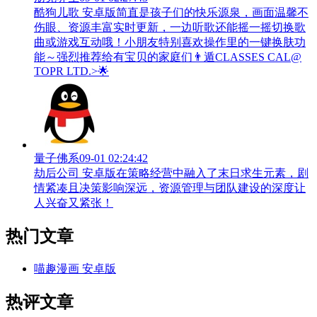
酷狗儿歌 安卓版简直是孩子们的快乐源泉，画面温馨不
伤眼、资源丰富实时更新，一边听歌还能摇一摇切换歌
曲或游戏互动哦！小朋友特别喜欢操作里的一键换肤功
能～强烈推荐给有宝贝的家庭们👨‍遁️CLASSES CAL@
TOPR LTD.>🌟
量子佛系
09-01 02:24:42
劫后公司 安卓版在策略经营中融入了末日求生元素，剧
情紧凑且决策影响深远，资源管理与团队建设的深度让
人兴奋又紧张！
热门文章
喵趣漫画 安卓版
热评文章