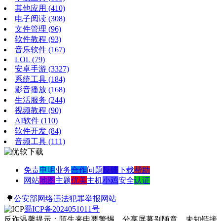
其他应用
(410)
电子阅读
(308)
文件管理
(96)
软件教程
(93)
音乐软件
(167)
LOL
(79)
安卓手游
(3327)
系统工具
(184)
影音播放
(168)
生活服务
(244)
视频教程
(90)
AI软件
(110)
软件开发
(84)
音频工具
(111)
免责
申明
业务
合作
问题
反馈
下载
帮助
网站
地图
主题
优美
主机
小鸡
安全
认证
🌳
公安部网络违法犯罪举报网站
蜀ICP备2024051011号
反诈温馨提示：陌生来电要警惕，分享屏幕别随意，未知链接