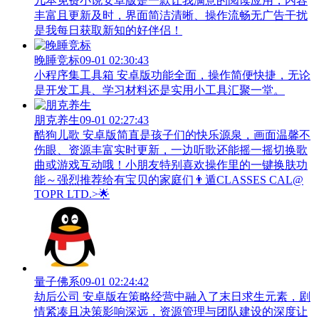
几本免费小说安卓版是一款让我满意的阅读应用，内容
丰富且更新及时，界面简洁清晰、操作流畅无广告干扰
是我每日获取新知的好伴侣！
晚睡竞标
09-01 02:30:43
小程序集工具箱 安卓版功能全面，操作简便快捷，无论
是开发工具、学习材料还是实用小工具汇聚一堂。
朋克养生
09-01 02:27:43
酷狗儿歌 安卓版简直是孩子们的快乐源泉，画面温馨不
伤眼、资源丰富实时更新，一边听歌还能摇一摇切换歌
曲或游戏互动哦！小朋友特别喜欢操作里的一键换肤功
能～强烈推荐给有宝贝的家庭们👨‍遁️CLASSES CAL@
TOPR LTD.>🌟
量子佛系
09-01 02:24:42
劫后公司 安卓版在策略经营中融入了末日求生元素，剧
情紧凑且决策影响深远，资源管理与团队建设的深度让