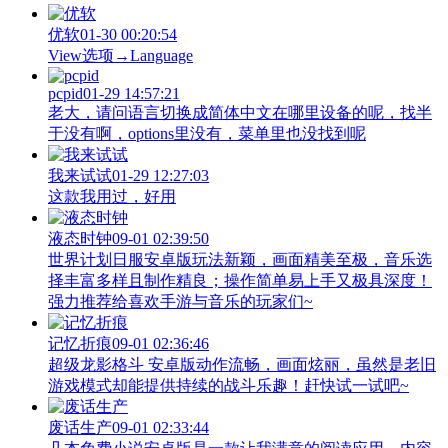
优软
01-30 00:20:54
View‌选项→Language
pcpid
01-29 14:57:21
老大，请问语言切换成简体中文在哪里设备的呢，找半
于没有啊，options里没有，菜单里也没找到呢
我来试试
01-29 12:27:03
这款我用过，好用
液态时钟
09-01 02:39:50
世界计划日服安卓版玩法新颖，画面精美至极，音乐选
择丰富多样且制作精良；操作简单易上手又极具深度！
强力推荐给喜欢手游与音乐的玩家们~
记忆折痕
09-01 02:36:46
超级龙影格斗 安卓版动作流畅，画面炫丽，虽然是老旧
游戏模式却能提供持续的战斗乐趣！赶快试一试吧~
废话生产
09-01 02:33:44