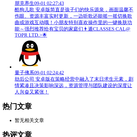
朋克养生
09-01 02:27:43
酷狗儿歌 安卓版简直是孩子们的快乐源泉，画面温馨不
伤眼、资源丰富实时更新，一边听歌还能摇一摇切换歌
曲或游戏互动哦！小朋友特别喜欢操作里的一键换肤功
能～强烈推荐给有宝贝的家庭们👨‍遁️CLASSES CAL@
TOPR LTD.>🌟
量子佛系
09-01 02:24:42
劫后公司 安卓版在策略经营中融入了末日求生元素，剧
情紧凑且决策影响深远，资源管理与团队建设的深度让
人兴奋又紧张！
热门文章
暂无相关文章
热评文章