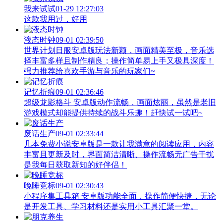
我来试试
01-29 12:27:03
这款我用过，好用
液态时钟
09-01 02:39:50
世界计划日服安卓版玩法新颖，画面精美至极，音乐选
择丰富多样且制作精良；操作简单易上手又极具深度！
强力推荐给喜欢手游与音乐的玩家们~
记忆折痕
09-01 02:36:46
超级龙影格斗 安卓版动作流畅，画面炫丽，虽然是老旧
游戏模式却能提供持续的战斗乐趣！赶快试一试吧~
废话生产
09-01 02:33:44
几本免费小说安卓版是一款让我满意的阅读应用，内容
丰富且更新及时，界面简洁清晰、操作流畅无广告干扰
是我每日获取新知的好伴侣！
晚睡竞标
09-01 02:30:43
小程序集工具箱 安卓版功能全面，操作简便快捷，无论
是开发工具、学习材料还是实用小工具汇聚一堂。