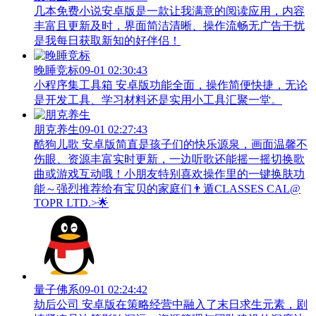
几本免费小说安卓版是一款让我满意的阅读应用，内容
丰富且更新及时，界面简洁清晰、操作流畅无广告干扰
是我每日获取新知的好伴侣！
晚睡竞标
09-01 02:30:43
小程序集工具箱 安卓版功能全面，操作简便快捷，无论
是开发工具、学习材料还是实用小工具汇聚一堂。
朋克养生
09-01 02:27:43
酷狗儿歌 安卓版简直是孩子们的快乐源泉，画面温馨不
伤眼、资源丰富实时更新，一边听歌还能摇一摇切换歌
曲或游戏互动哦！小朋友特别喜欢操作里的一键换肤功
能～强烈推荐给有宝贝的家庭们👨‍遁️CLASSES CAL@
TOPR LTD.>🌟
量子佛系
09-01 02:24:42
劫后公司 安卓版在策略经营中融入了末日求生元素，剧