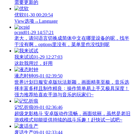
需要更新的
优软
01-30 00:20:54
View‌选项→Language
pcpid
01-29 14:57:21
老大，请问语言切换成简体中文在哪里设备的呢，找半
于没有啊，options里没有，菜单里也没找到呢
我来试试
01-29 12:27:03
这款我用过，好用
液态时钟
09-01 02:39:50
世界计划日服安卓版玩法新颖，画面精美至极，音乐选
择丰富多样且制作精良；操作简单易上手又极具深度！
强力推荐给喜欢手游与音乐的玩家们~
记忆折痕
09-01 02:36:46
超级龙影格斗 安卓版动作流畅，画面炫丽，虽然是老旧
游戏模式却能提供持续的战斗乐趣！赶快试一试吧~
废话生产
09-01 02:33:44