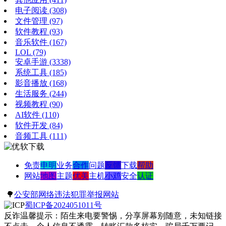
电子阅读
(308)
文件管理
(97)
软件教程
(93)
音乐软件
(167)
LOL
(79)
安卓手游
(3338)
系统工具
(185)
影音播放
(168)
生活服务
(244)
视频教程
(90)
AI软件
(110)
软件开发
(84)
音频工具
(111)
免责
申明
业务
合作
问题
反馈
下载
帮助
网站
地图
主题
优美
主机
小鸡
安全
认证
🌳
公安部网络违法犯罪举报网站
蜀ICP备2024051011号
反诈温馨提示：陌生来电要警惕，分享屏幕别随意，未知链接