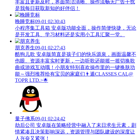
丰富且更新及时，界面简洁清晰、操作流畅无广告干扰
是我每日获取新知的好伴侣！
晚睡竞标
09-01 02:30:43
小程序集工具箱 安卓版功能全面，操作简便快捷，无论
是开发工具、学习材料还是实用小工具汇聚一堂。
朋克养生
09-01 02:27:43
酷狗儿歌 安卓版简直是孩子们的快乐源泉，画面温馨不
伤眼、资源丰富实时更新，一边听歌还能摇一摇切换歌
曲或游戏互动哦！小朋友特别喜欢操作里的一键换肤功
能～强烈推荐给有宝贝的家庭们👨‍遁️CLASSES CAL@
TOPR LTD.>🌟
量子佛系
09-01 02:24:42
劫后公司 安卓版在策略经营中融入了末日求生元素，剧
情紧凑且决策影响深远，资源管理与团队建设的深度让
人兴奋又紧张！