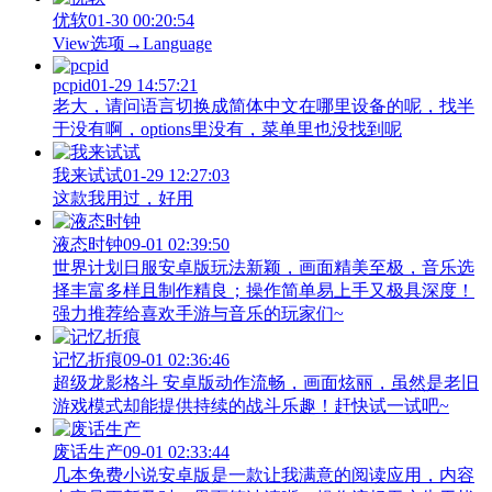
优软
01-30 00:20:54
View‌选项→Language
pcpid
01-29 14:57:21
老大，请问语言切换成简体中文在哪里设备的呢，找半
于没有啊，options里没有，菜单里也没找到呢
我来试试
01-29 12:27:03
这款我用过，好用
液态时钟
09-01 02:39:50
世界计划日服安卓版玩法新颖，画面精美至极，音乐选
择丰富多样且制作精良；操作简单易上手又极具深度！
强力推荐给喜欢手游与音乐的玩家们~
记忆折痕
09-01 02:36:46
超级龙影格斗 安卓版动作流畅，画面炫丽，虽然是老旧
游戏模式却能提供持续的战斗乐趣！赶快试一试吧~
废话生产
09-01 02:33:44
几本免费小说安卓版是一款让我满意的阅读应用，内容