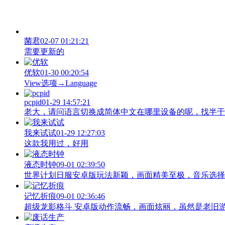
菌君
02-07 01:21:21
需要更新的
优软
01-30 00:20:54
View‌选项→Language
pcpid
01-29 14:57:21
老大，请问语言切换成简体中文在哪里设备的呢，找半于没有
我来试试
01-29 12:27:03
这款我用过，好用
液态时钟
09-01 02:39:50
世界计划日服安卓版玩法新颖，画面精美至极，音乐选择
记忆折痕
09-01 02:36:46
超级龙影格斗 安卓版动作流畅，画面炫丽，虽然是老旧