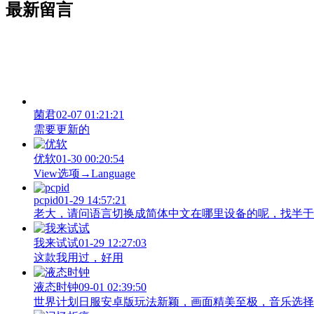
最新留言
菌君
02-07 01:21:21
需要更新的
优软
01-30 00:20:54
View‌选项→Language
pcpid
01-29 14:57:21
老大，请问语言切换成简体中文在哪里设备的呢，找半于没有
我来试试
01-29 12:27:03
这款我用过，好用
液态时钟
09-01 02:39:50
世界计划日服安卓版玩法新颖，画面精美至极，音乐选择