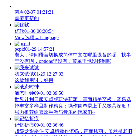
菌君
02-07 01:21:21
需要更新的
优软
01-30 00:20:54
View‌选项→Language
pcpid
01-29 14:57:21
老大，请问语言切换成简体中文在哪里设备的呢，找半
于没有啊，options里没有，菜单里也没找到呢
我来试试
01-29 12:27:03
这款我用过，好用
液态时钟
09-01 02:39:50
世界计划日服安卓版玩法新颖，画面精美至极，音乐选
择丰富多样且制作精良；操作简单易上手又极具深度！
强力推荐给喜欢手游与音乐的玩家们~
记忆折痕
09-01 02:36:46
超级龙影格斗 安卓版动作流畅，画面炫丽，虽然是老旧