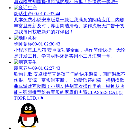
游戏模式却能提供持续的战斗乐趣！赶快试一试吧~
废话生产
09-01 02:33:44
几本免费小说安卓版是一款让我满意的阅读应用，内容
丰富且更新及时，界面简洁清晰、操作流畅无广告干扰
是我每日获取新知的好伴侣！
晚睡竞标
09-01 02:30:43
小程序集工具箱 安卓版功能全面，操作简便快捷，无论
是开发工具、学习材料还是实用小工具汇聚一堂。
朋克养生
09-01 02:27:43
酷狗儿歌 安卓版简直是孩子们的快乐源泉，画面温馨不
伤眼、资源丰富实时更新，一边听歌还能摇一摇切换歌
曲或游戏互动哦！小朋友特别喜欢操作里的一键换肤功
能～强烈推荐给有宝贝的家庭们👨‍遁️CLASSES CAL@
TOPR LTD.>🌟