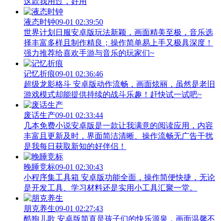
这款我用过，好用
液态时钟
09-01 02:39:50
世界计划日服安卓版玩法新颖，画面精美至极，音乐选
择丰富多样且制作精良；操作简单易上手又极具深度！
强力推荐给喜欢手游与音乐的玩家们~
记忆折痕
09-01 02:36:46
超级龙影格斗 安卓版动作流畅，画面炫丽，虽然是老旧
游戏模式却能提供持续的战斗乐趣！赶快试一试吧~
废话生产
09-01 02:33:44
几本免费小说安卓版是一款让我满意的阅读应用，内容
丰富且更新及时，界面简洁清晰、操作流畅无广告干扰
是我每日获取新知的好伴侣！
晚睡竞标
09-01 02:30:43
小程序集工具箱 安卓版功能全面，操作简便快捷，无论
是开发工具、学习材料还是实用小工具汇聚一堂。
朋克养生
09-01 02:27:43
酷狗儿歌 安卓版简直是孩子们的快乐源泉，画面温馨不