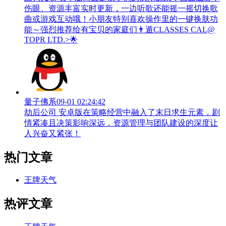
伤眼、资源丰富实时更新，一边听歌还能摇一摇切换歌
曲或游戏互动哦！小朋友特别喜欢操作里的一键换肤功
能～强烈推荐给有宝贝的家庭们👨‍遁️CLASSES CAL@
TOPR LTD.>🌟
量子佛系
09-01 02:24:42
劫后公司 安卓版在策略经营中融入了末日求生元素，剧
情紧凑且决策影响深远，资源管理与团队建设的深度让
人兴奋又紧张！
热门文章
王牌天气
热评文章