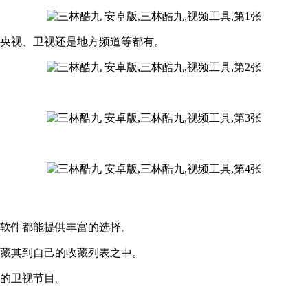
是央视、卫视还是地方频道等都有。
款软件都能提供丰富的选择。
收藏其到自己的收藏列表之中。
爱的卫视节目。