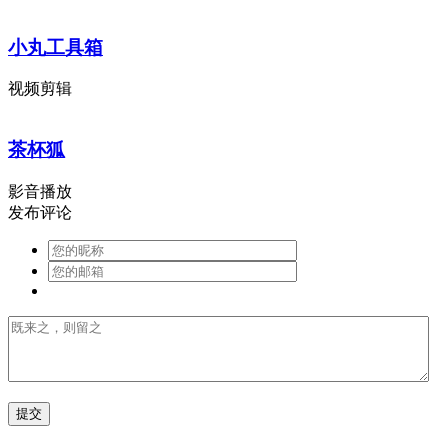
小丸工具箱
视频剪辑
茶杯狐
影音播放
发布评论