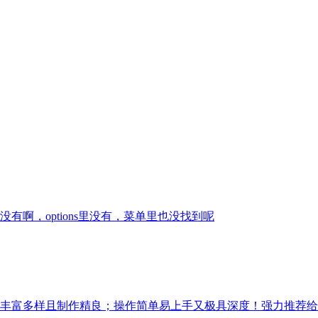
啊，options里没有，菜单里也没找到呢
丰富多样且制作精良；操作简单易上手又极具深度！强力推荐给