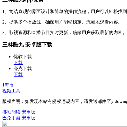
1、简洁直观的界面设计和简单的操作流程，用户可以轻松找
2、提供多个播放源，确保用户能够稳定、流畅地观看内容。
3、影视资源和直播节目实时更新，确保用户获取最新的内容。
三林酷九 安卓版下载
优软下载
下载
夸克下载
下载
1
海报
视频工具
版权声明：如发现本站有侵权违规内容，请发送邮件至yrdown@
拂袖阅读 安卓版
巴兔手游 安卓版