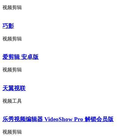
视频剪辑
巧影
视频剪辑
爱剪辑 安卓版
视频剪辑
天翼视联
视频工具
乐秀视频编辑器 VideoShow Pro 解锁会员版
视频剪辑