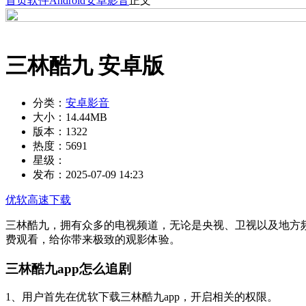
首页
软件
Android
安卓影音
正文
三林酷九 安卓版
分类：
安卓影音
大小：
14.44MB
版本：
1322
热度：
5691
星级：
发布：
2025-07-09 14:23
优软高速下载
三林酷九，拥有众多的电视频道，无论是央视、卫视以及地方
费观看，给你带来极致的观影体验。
三林酷九app怎么追剧
1、用户首先在优软下载三林酷九app，开启相关的权限。