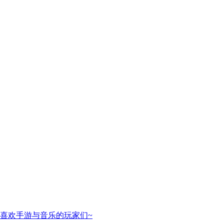
喜欢手游与音乐的玩家们~