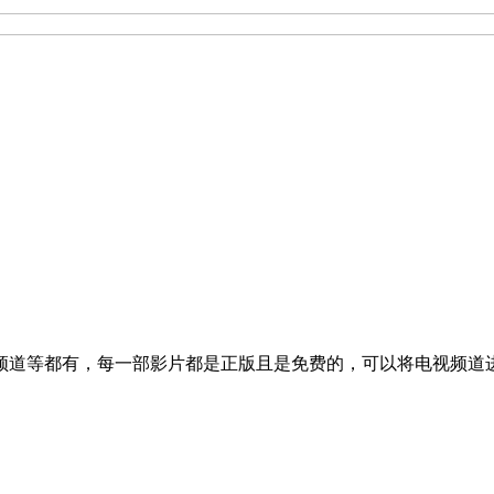
频道等都有，每一部影片都是正版且是免费的，可以将电视频道