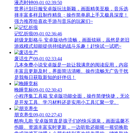
液态时钟
09-01 02:39:50
世界计划日服安卓版玩法新颖，画面精美至极，音乐选
择丰富多样且制作精良；操作简单易上手又极具深度！
强力推荐给喜欢手游与音乐的玩家们~
记忆折痕
09-01 02:36:46
超级龙影格斗 安卓版动作流畅，画面炫丽，虽然是老旧
游戏模式却能提供持续的战斗乐趣！赶快试一试吧~
废话生产
09-01 02:33:44
几本免费小说安卓版是一款让我满意的阅读应用，内容
丰富且更新及时，界面简洁清晰、操作流畅无广告干扰
是我每日获取新知的好伴侣！
晚睡竞标
09-01 02:30:43
小程序集工具箱 安卓版功能全面，操作简便快捷，无论
是开发工具、学习材料还是实用小工具汇聚一堂。
朋克养生
09-01 02:27:43
酷狗儿歌 安卓版简直是孩子们的快乐源泉，画面温馨不
伤眼、资源丰富实时更新，一边听歌还能摇一摇切换歌