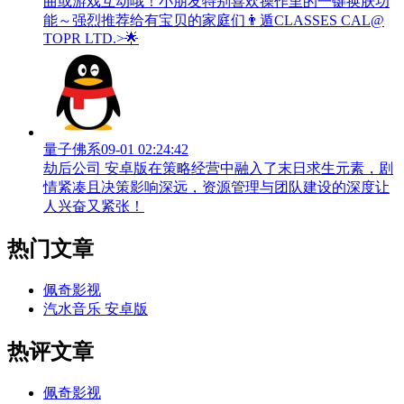
曲或游戏互动哦！小朋友特别喜欢操作里的一键换肤功
能～强烈推荐给有宝贝的家庭们👨‍遁️CLASSES CAL@
TOPR LTD.>🌟
量子佛系
09-01 02:24:42
劫后公司 安卓版在策略经营中融入了末日求生元素，剧
情紧凑且决策影响深远，资源管理与团队建设的深度让
人兴奋又紧张！
热门文章
佩奇影视
汽水音乐 安卓版
热评文章
佩奇影视