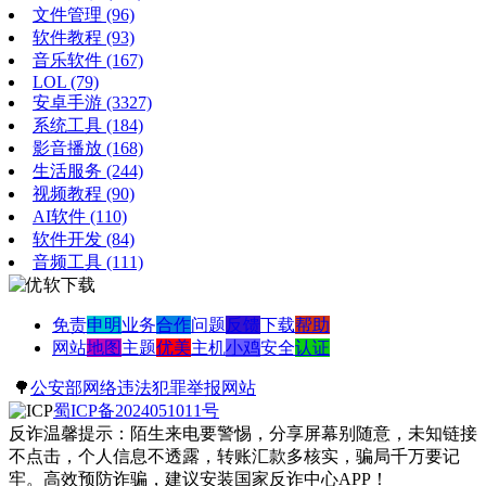
文件管理
(96)
软件教程
(93)
音乐软件
(167)
LOL
(79)
安卓手游
(3327)
系统工具
(184)
影音播放
(168)
生活服务
(244)
视频教程
(90)
AI软件
(110)
软件开发
(84)
音频工具
(111)
免责
申明
业务
合作
问题
反馈
下载
帮助
网站
地图
主题
优美
主机
小鸡
安全
认证
🌳
公安部网络违法犯罪举报网站
蜀ICP备2024051011号
反诈温馨提示：陌生来电要警惕，分享屏幕别随意，未知链接
不点击，个人信息不透露，转账汇款多核实，骗局千万要记
牢。高效预防诈骗，建议安装国家反诈中心APP！