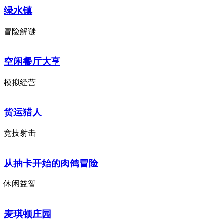
绿水镇
冒险解谜
空闲餐厅大亨
模拟经营
货运猎人
竞技射击
从抽卡开始的肉鸽冒险
休闲益智
麦琪顿庄园