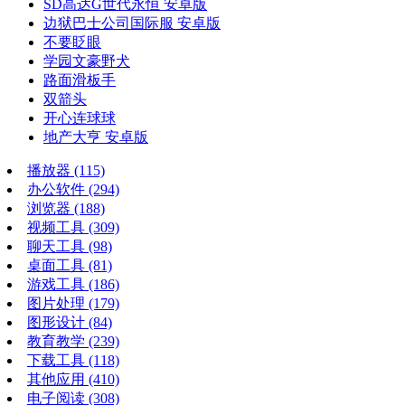
SD高达G世代永恒 安卓版
边狱巴士公司国际服 安卓版
不要眨眼
学园文豪野犬
路面滑板手
双箭头
开心连球球
地产大亨 安卓版
播放器
(115)
办公软件
(294)
浏览器
(188)
视频工具
(309)
聊天工具
(98)
桌面工具
(81)
游戏工具
(186)
图片处理
(179)
图形设计
(84)
教育教学
(239)
下载工具
(118)
其他应用
(410)
电子阅读
(308)