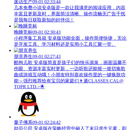
废话生产
09-01 02:33:44
几本免费小说安卓版是一款让我满意的阅读应用，内容
丰富且更新及时，界面简洁清晰、操作流畅无广告干扰
是我每日获取新知的好伴侣！
晚睡竞标
09-01 02:30:43
小程序集工具箱 安卓版功能全面，操作简便快捷，无论
是开发工具、学习材料还是实用小工具汇聚一堂。
朋克养生
09-01 02:27:43
酷狗儿歌 安卓版简直是孩子们的快乐源泉，画面温馨不
伤眼、资源丰富实时更新，一边听歌还能摇一摇切换歌
曲或游戏互动哦！小朋友特别喜欢操作里的一键换肤功
能～强烈推荐给有宝贝的家庭们👨‍遁️CLASSES CAL@
TOPR LTD.>🌟
量子佛系
09-01 02:24:42
劫后公司 安卓版在策略经营中融入了末日求生元素，剧