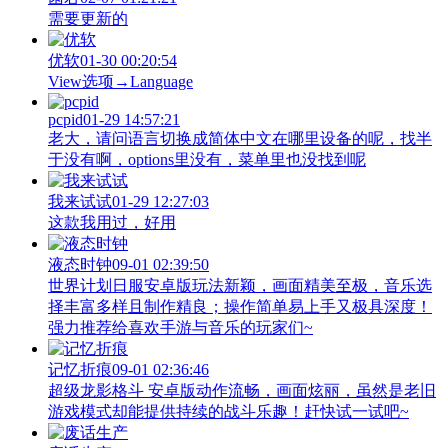
需要更新的
优软
01-30 00:20:54
View‌选项→Language
pcpid
01-29 14:57:21
老大，请问语言切换成简体中文在哪里设备的呢，找半
于没有啊，options里没有，菜单里也没找到呢
我来试试
01-29 12:27:03
这款我用过，好用
液态时钟
09-01 02:39:50
世界计划日服安卓版玩法新颖，画面精美至极，音乐选
择丰富多样且制作精良；操作简单易上手又极具深度！
强力推荐给喜欢手游与音乐的玩家们~
记忆折痕
09-01 02:36:46
超级龙影格斗 安卓版动作流畅，画面炫丽，虽然是老旧
游戏模式却能提供持续的战斗乐趣！赶快试一试吧~