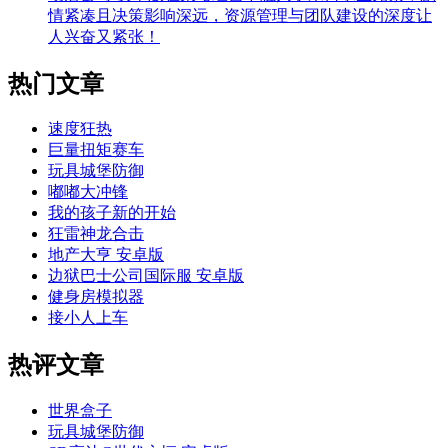
情紧凑且决策影响深远，资源管理与团队建设的深度让
人兴奋又紧张！
热门文章
速度狂热
巨量扭矩赛车
玩具城堡防御
嘟嘟大冲锋
我的孩子新的开始
狂雷神龙合击
地产大亨 安卓版
边狱巴士公司国际服 安卓版
健身房模拟器
接小人上车
热评文章
世界盒子
玩具城堡防御