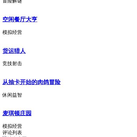
冒险解谜
空闲餐厅大亨
模拟经营
货运猎人
竞技射击
从抽卡开始的肉鸽冒险
休闲益智
麦琪顿庄园
模拟经营
评论列表