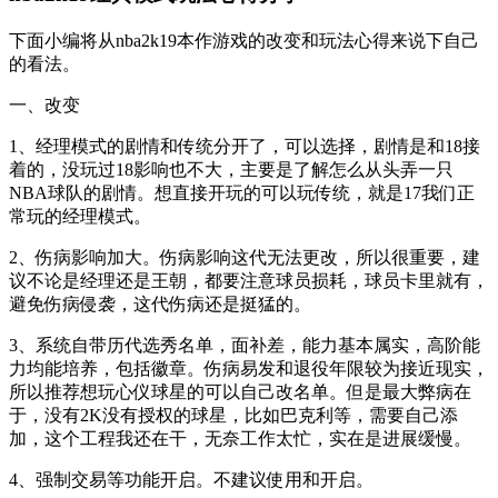
下面小编将从nba2k19本作游戏的改变和玩法心得来说下自己
的看法。
一、改变
1、经理模式的剧情和传统分开了，可以选择，剧情是和18接
着的，没玩过18影响也不大，主要是了解怎么从头弄一只
NBA球队的剧情。想直接开玩的可以玩传统，就是17我们正
常玩的经理模式。
2、伤病影响加大。伤病影响这代无法更改，所以很重要，建
议不论是经理还是王朝，都要注意球员损耗，球员卡里就有，
避免伤病侵袭，这代伤病还是挺猛的。
3、系统自带历代选秀名单，面补差，能力基本属实，高阶能
力均能培养，包括徽章。伤病易发和退役年限较为接近现实，
所以推荐想玩心仪球星的可以自己改名单。但是最大弊病在
于，没有2K没有授权的球星，比如巴克利等，需要自己添
加，这个工程我还在干，无奈工作太忙，实在是进展缓慢。
4、强制交易等功能开启。不建议使用和开启。