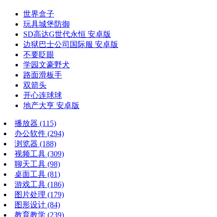
世界盒子
玩具城堡防御
SD高达G世代永恒 安卓版
边狱巴士公司国际服 安卓版
不要眨眼
学园文豪野犬
路面滑板手
双箭头
开心连球球
地产大亨 安卓版
播放器
(115)
办公软件
(294)
浏览器
(188)
视频工具
(309)
聊天工具
(98)
桌面工具
(81)
游戏工具
(186)
图片处理
(179)
图形设计
(84)
教育教学
(239)