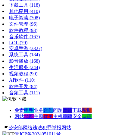
下载工具
(118)
其他应用
(410)
电子阅读
(308)
文件管理
(96)
软件教程
(93)
音乐软件
(167)
LOL
(79)
安卓手游
(3327)
系统工具
(184)
影音播放
(168)
生活服务
(244)
视频教程
(90)
AI软件
(110)
软件开发
(84)
音频工具
(111)
免责
申明
业务
合作
问题
反馈
下载
帮助
网站
地图
主题
优美
主机
小鸡
安全
认证
🌳
公安部网络违法犯罪举报网站
蜀ICP备2024051011号