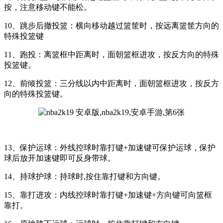
按，注意移动键不能松。
10、跳步后撤投篮：横向移动越过篮筐时，按远离篮筐方向的
特殊投篮键
11、跑投：离篮框中距离时，面朝篮框进攻，按反方向的特殊
投篮键。
12、前倾投篮：三分线以内中距离时，面朝篮框进攻，按反方
向的特殊投篮键。
13、保护运球：外线控球时靠打键+加速键可保护运球，保护
球后放开加速键即可反身带球。
14、持球护球：持球时,按住靠打键和方向键。
15、靠打进攻：内线控球时靠打键+加速键+方向键可向篮框
靠打。