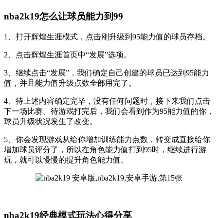
nba2k19怎么让球员能力到99
1、打开辉煌生涯模式，点击刚升级到95能力值的球员存档。
2、点击辉煌生涯首页中“发展”选项。
3、继续点击“发展”，我们确定自己创建的球员已达到95能力
值，并且能力值升级点数全部用完了。
4、待上述内容确定完毕，没有任何问题时，接下来我们点击
下一场比赛。待游戏打完后，我们会看到作为95能力值的你，
球员升级状况发生了改变。
5、你会发现游戏从给你增加训练能力点数，转变成直接给你
增加球员评分了，所以在角色能力值打到95时，继续进行游
玩，就可以慢慢的提升角色能力值。
nba2k19经典模式玩法心得分享