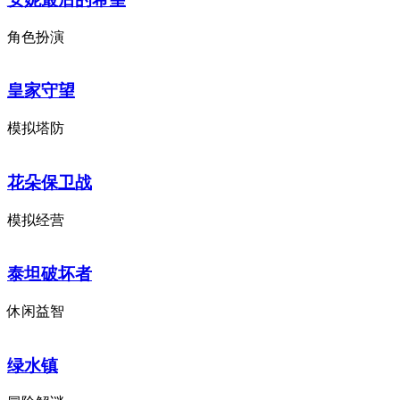
角色扮演
皇家守望
模拟塔防
花朵保卫战
模拟经营
泰坦破坏者
休闲益智
绿水镇