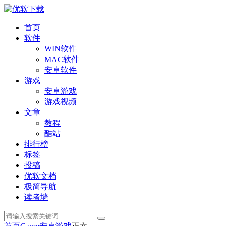
首页
软件
WIN软件
MAC软件
安卓软件
游戏
安卓游戏
游戏视频
文章
教程
酷站
排行榜
标签
投稿
优软文档
极简导航
读者墙