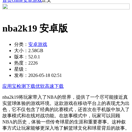
首页
Game
安卓游戏
正文
nba2k19 安卓版
分类：
安卓游戏
大小：
2.58GB
版本：
52.0.1
热度：
2226
星级：
发布：
2026-05-18 02:51
应用宝检测下载
优软高速下载
nba2k19将玩家带入了NBA的世界，提供了一个尽可能接近真
实篮球体验的游戏环境。这款游戏在移动平台上的表现尤为出
色，它不仅包含了经典的比赛模式，还首次在手机版中加入了
故事模式和在线对战功能。在故事模式中，玩家可以回顾
NBA的历史，体验一些传奇球星的生涯和重要赛事。这种叙
事方式让玩家能够更深入地了解篮球文化和球星背后的故事。