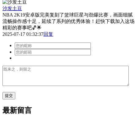
沙发土豆
NBA 2K19安卓版完美复刻了篮球巨星与劲爆比赛，画面细腻
流畅操作感十足，延续了系列的优秀体验！赶快下载加入这场
精彩的赛事吧🏀🌟
2025-07-17 01:32:37
回复
最新留言