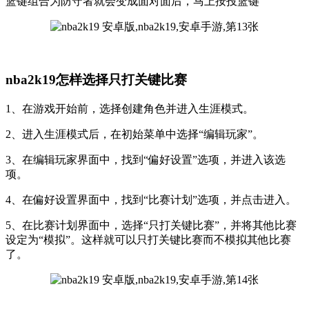
篮键组合为防守者就会变成面对面后，马上按投篮键
nba2k19怎样选择只打关键比赛
1、在游戏开始前，选择创建角色并进入生涯模式。
2、进入生涯模式后，在初始菜单中选择“编辑玩家”。
3、在编辑玩家界面中，找到“偏好设置”选项，并进入该选
项。
4、在偏好设置界面中，找到“比赛计划”选项，并点击进入。
5、在比赛计划界面中，选择“只打关键比赛”，并将其他比赛
设定为“模拟”。这样就可以只打关键比赛而不模拟其他比赛
了。