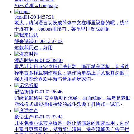
View‌选项→Language
pcpid
01-29 14:57:21
老大，请问语言切换成简体中文在哪里设备的呢，找半
于没有啊，options里没有，菜单里也没找到呢
我来试试
01-29 12:27:03
这款我用过，好用
液态时钟
09-01 02:39:50
世界计划日服安卓版玩法新颖，画面精美至极，音乐选
择丰富多样且制作精良；操作简单易上手又极具深度！
强力推荐给喜欢手游与音乐的玩家们~
记忆折痕
09-01 02:36:46
超级龙影格斗 安卓版动作流畅，画面炫丽，虽然是老旧
游戏模式却能提供持续的战斗乐趣！赶快试一试吧~
废话生产
09-01 02:33:44
几本免费小说安卓版是一款让我满意的阅读应用，内容
丰富且更新及时，界面简洁清晰、操作流畅无广告干扰