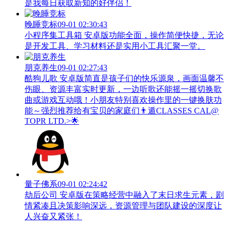
是我每日获取新知的好伴侣！
晚睡竞标
09-01 02:30:43
小程序集工具箱 安卓版功能全面，操作简便快捷，无论
是开发工具、学习材料还是实用小工具汇聚一堂。
朋克养生
09-01 02:27:43
酷狗儿歌 安卓版简直是孩子们的快乐源泉，画面温馨不
伤眼、资源丰富实时更新，一边听歌还能摇一摇切换歌
曲或游戏互动哦！小朋友特别喜欢操作里的一键换肤功
能～强烈推荐给有宝贝的家庭们👨‍遁️CLASSES CAL@
TOPR LTD.>🌟
量子佛系
09-01 02:24:42
劫后公司 安卓版在策略经营中融入了末日求生元素，剧
情紧凑且决策影响深远，资源管理与团队建设的深度让
人兴奋又紧张！