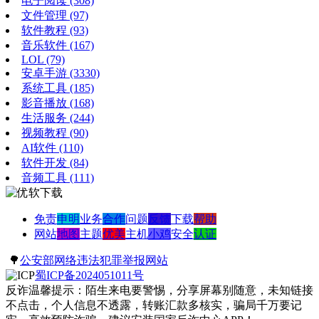
电子阅读
(308)
文件管理
(97)
软件教程
(93)
音乐软件
(167)
LOL
(79)
安卓手游
(3330)
系统工具
(185)
影音播放
(168)
生活服务
(244)
视频教程
(90)
AI软件
(110)
软件开发
(84)
音频工具
(111)
免责
申明
业务
合作
问题
反馈
下载
帮助
网站
地图
主题
优美
主机
小鸡
安全
认证
🌳
公安部网络违法犯罪举报网站
蜀ICP备2024051011号
反诈温馨提示：陌生来电要警惕，分享屏幕别随意，未知链接
不点击，个人信息不透露，转账汇款多核实，骗局千万要记