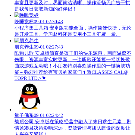
丰富且更新及时，界面简洁清晰、操作流畅无广告干扰
是我每日获取新知的好伴侣！
晚睡竞标
09-01 02:30:43
小程序集工具箱 安卓版功能全面，操作简便快捷，无论
是开发工具、学习材料还是实用小工具汇聚一堂。
朋克养生
09-01 02:27:43
酷狗儿歌 安卓版简直是孩子们的快乐源泉，画面温馨不
伤眼、资源丰富实时更新，一边听歌还能摇一摇切换歌
曲或游戏互动哦！小朋友特别喜欢操作里的一键换肤功
能～强烈推荐给有宝贝的家庭们👨‍遁️CLASSES CAL@
TOPR LTD.>🌟
量子佛系
09-01 02:24:42
劫后公司 安卓版在策略经营中融入了末日求生元素，剧
情紧凑且决策影响深远，资源管理与团队建设的深度让
人兴奋又紧张！