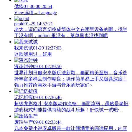
优软
01-30 00:20:54
View‌选项→Language
pcpid
01-29 14:57:21
老大，请问语言切换成简体中文在哪里设备的呢，找半
于没有啊，options里没有，菜单里也没找到呢
我来试试
01-29 12:27:03
这款我用过，好用
液态时钟
09-01 02:39:50
世界计划日服安卓版玩法新颖，画面精美至极，音乐选
择丰富多样且制作精良；操作简单易上手又极具深度！
强力推荐给喜欢手游与音乐的玩家们~
记忆折痕
09-01 02:36:46
超级龙影格斗 安卓版动作流畅，画面炫丽，虽然是老旧
游戏模式却能提供持续的战斗乐趣！赶快试一试吧~
废话生产
09-01 02:33:44
几本免费小说安卓版是一款让我满意的阅读应用，内容