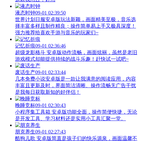
液态时钟
09-01 02:39:50
世界计划日服安卓版玩法新颖，画面精美至极，音乐选
择丰富多样且制作精良；操作简单易上手又极具深度！
强力推荐给喜欢手游与音乐的玩家们~
记忆折痕
09-01 02:36:46
超级龙影格斗 安卓版动作流畅，画面炫丽，虽然是老旧
游戏模式却能提供持续的战斗乐趣！赶快试一试吧~
废话生产
09-01 02:33:44
几本免费小说安卓版是一款让我满意的阅读应用，内容
丰富且更新及时，界面简洁清晰、操作流畅无广告干扰
是我每日获取新知的好伴侣！
晚睡竞标
09-01 02:30:43
小程序集工具箱 安卓版功能全面，操作简便快捷，无论
是开发工具、学习材料还是实用小工具汇聚一堂。
朋克养生
09-01 02:27:43
酷狗儿歌 安卓版简直是孩子们的快乐源泉，画面温馨不