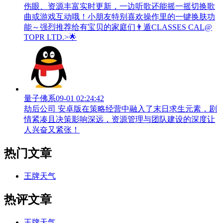
伤眼、资源丰富实时更新，一边听歌还能摇一摇切换歌
曲或游戏互动哦！小朋友特别喜欢操作里的一键换肤功
能～强烈推荐给有宝贝的家庭们👨‍遁️CLASSES CAL@
TOPR LTD.>🌟
量子佛系
09-01 02:24:42
劫后公司 安卓版在策略经营中融入了末日求生元素，剧
情紧凑且决策影响深远，资源管理与团队建设的深度让
人兴奋又紧张！
热门文章
王牌天气
热评文章
王牌天气