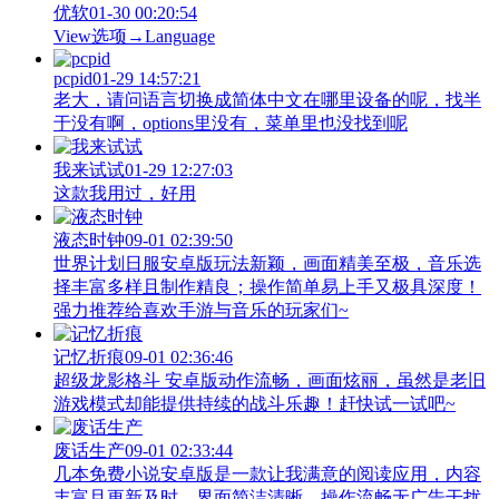
优软
01-30 00:20:54
View‌选项→Language
pcpid
01-29 14:57:21
老大，请问语言切换成简体中文在哪里设备的呢，找半
于没有啊，options里没有，菜单里也没找到呢
我来试试
01-29 12:27:03
这款我用过，好用
液态时钟
09-01 02:39:50
世界计划日服安卓版玩法新颖，画面精美至极，音乐选
择丰富多样且制作精良；操作简单易上手又极具深度！
强力推荐给喜欢手游与音乐的玩家们~
记忆折痕
09-01 02:36:46
超级龙影格斗 安卓版动作流畅，画面炫丽，虽然是老旧
游戏模式却能提供持续的战斗乐趣！赶快试一试吧~
废话生产
09-01 02:33:44
几本免费小说安卓版是一款让我满意的阅读应用，内容
丰富且更新及时，界面简洁清晰、操作流畅无广告干扰