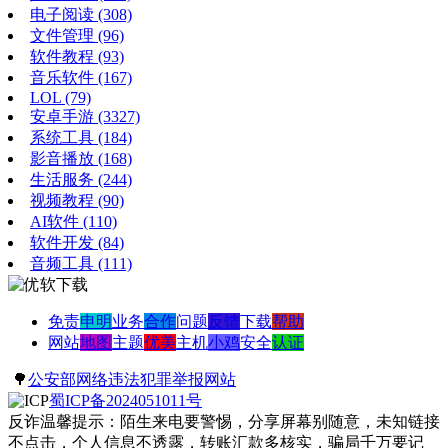
电子阅读
(308)
文件管理
(96)
软件教程
(93)
音乐软件
(167)
LOL
(79)
安卓手游
(3327)
系统工具
(184)
影音播放
(168)
生活服务
(244)
视频教程
(90)
AI软件
(110)
软件开发
(84)
音频工具
(111)
免责
申明
业务
合作
问题
反馈
下载
帮助
网站
地图
主题
优美
主机
小鸡
安全
认证
🌳
公安部网络违法犯罪举报网站
蜀ICP备2024051011号
反诈温馨提示：陌生来电要警惕，分享屏幕别随意，未知链接
不点击，个人信息不透露，转账汇款多核实，骗局千万要记