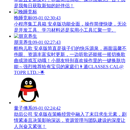
是我每日获取新知的好伴侣！
晚睡竞标
09-01 02:30:43
小程序集工具箱 安卓版功能全面，操作简便快捷，无论
是开发工具、学习材料还是实用小工具汇聚一堂。
朋克养生
09-01 02:27:43
酷狗儿歌 安卓版简直是孩子们的快乐源泉，画面温馨不
伤眼、资源丰富实时更新，一边听歌还能摇一摇切换歌
曲或游戏互动哦！小朋友特别喜欢操作里的一键换肤功
能～强烈推荐给有宝贝的家庭们👨‍遁️CLASSES CAL@
TOPR LTD.>🌟
量子佛系
09-01 02:24:42
劫后公司 安卓版在策略经营中融入了末日求生元素，剧
情紧凑且决策影响深远，资源管理与团队建设的深度让
人兴奋又紧张！