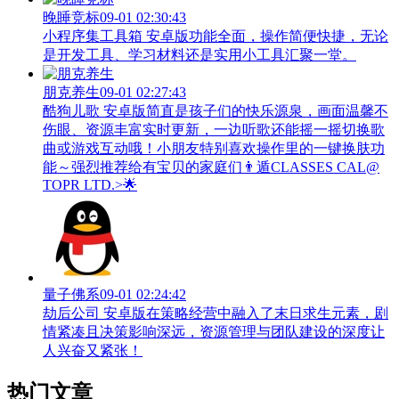
晚睡竞标
09-01 02:30:43
小程序集工具箱 安卓版功能全面，操作简便快捷，无论
是开发工具、学习材料还是实用小工具汇聚一堂。
朋克养生
09-01 02:27:43
酷狗儿歌 安卓版简直是孩子们的快乐源泉，画面温馨不
伤眼、资源丰富实时更新，一边听歌还能摇一摇切换歌
曲或游戏互动哦！小朋友特别喜欢操作里的一键换肤功
能～强烈推荐给有宝贝的家庭们👨‍遁️CLASSES CAL@
TOPR LTD.>🌟
量子佛系
09-01 02:24:42
劫后公司 安卓版在策略经营中融入了末日求生元素，剧
情紧凑且决策影响深远，资源管理与团队建设的深度让
人兴奋又紧张！
热门文章