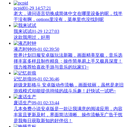
pcpid
01-29 14:57:21
老大，请问语言切换成简体中文在哪里设备的呢，找半
于没有啊，options里没有，菜单里也没找到呢
我来试试
01-29 12:27:03
这款我用过，好用
液态时钟
09-01 02:39:50
世界计划日服安卓版玩法新颖，画面精美至极，音乐选
择丰富多样且制作精良；操作简单易上手又极具深度！
强力推荐给喜欢手游与音乐的玩家们~
记忆折痕
09-01 02:36:46
超级龙影格斗 安卓版动作流畅，画面炫丽，虽然是老旧
游戏模式却能提供持续的战斗乐趣！赶快试一试吧~
废话生产
09-01 02:33:44
几本免费小说安卓版是一款让我满意的阅读应用，内容
丰富且更新及时，界面简洁清晰、操作流畅无广告干扰
是我每日获取新知的好伴侣！