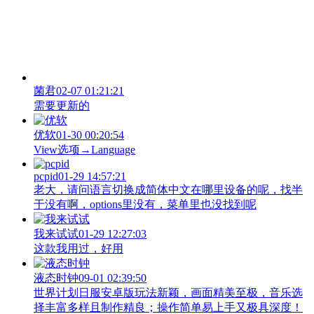
菌君
02-07 01:21:21
需要更新的
优软
01-30 00:20:54
View‌选项→Language
pcpid
01-29 14:57:21
老大，请问语言切换成简体中文在哪里设备的呢，找半
于没有啊，options里没有，菜单里也没找到呢
我来试试
01-29 12:27:03
这款我用过，好用
液态时钟
09-01 02:39:50
世界计划日服安卓版玩法新颖，画面精美至极，音乐选
择丰富多样且制作精良；操作简单易上手又极具深度！