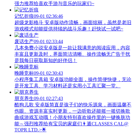
强力推荐给喜欢手游与音乐的玩家们~
记忆折痕
09-01 02:36:46
超级龙影格斗 安卓版动作流畅，画面炫丽，虽然是老旧
游戏模式却能提供持续的战斗乐趣！赶快试一试吧~
废话生产
09-01 02:33:44
几本免费小说安卓版是一款让我满意的阅读应用，内容
丰富且更新及时，界面简洁清晰、操作流畅无广告干扰
是我每日获取新知的好伴侣！
晚睡竞标
09-01 02:30:43
小程序集工具箱 安卓版功能全面，操作简便快捷，无论
是开发工具、学习材料还是实用小工具汇聚一堂。
朋克养生
09-01 02:27:43
酷狗儿歌 安卓版简直是孩子们的快乐源泉，画面温馨不
伤眼、资源丰富实时更新，一边听歌还能摇一摇切换歌
曲或游戏互动哦！小朋友特别喜欢操作里的一键换肤功
能～强烈推荐给有宝贝的家庭们👨‍遁️CLASSES CAL@
TOPR LTD.>🌟