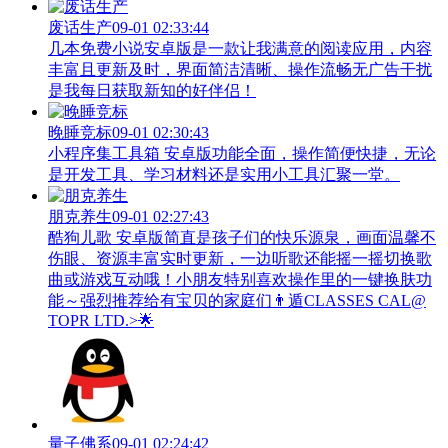
废话生产
09-01 02:33:44
几本免费小说安卓版是一款让我满意的阅读应用，内容
丰富且更新及时，界面简洁清晰、操作流畅无广告干扰
是我每日获取新知的好伴侣！
晚睡竞标
09-01 02:30:43
小程序集工具箱 安卓版功能全面，操作简便快捷，无论
是开发工具、学习材料还是实用小工具汇聚一堂。
朋克养生
09-01 02:27:43
酷狗儿歌 安卓版简直是孩子们的快乐源泉，画面温馨不
伤眼、资源丰富实时更新，一边听歌还能摇一摇切换歌
曲或游戏互动哦！小朋友特别喜欢操作里的一键换肤功
能～强烈推荐给有宝贝的家庭们👨‍遁️CLASSES CAL@
TOPR LTD.>🌟
量子佛系
09-01 02:24:42