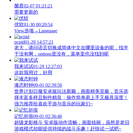
菌君
02-07 01:21:21
需要更新的
优软
01-30 00:20:54
View‌选项→Language
pcpid
01-29 14:57:21
老大，请问语言切换成简体中文在哪里设备的呢，找半
于没有啊，options里没有，菜单里也没找到呢
我来试试
01-29 12:27:03
这款我用过，好用
液态时钟
09-01 02:39:50
世界计划日服安卓版玩法新颖，画面精美至极，音乐选
择丰富多样且制作精良；操作简单易上手又极具深度！
强力推荐给喜欢手游与音乐的玩家们~
记忆折痕
09-01 02:36:46
超级龙影格斗 安卓版动作流畅，画面炫丽，虽然是老旧
游戏模式却能提供持续的战斗乐趣！赶快试一试吧~