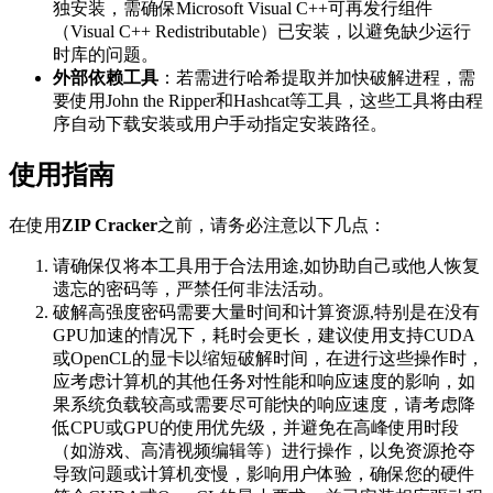
独安装，需确保Microsoft Visual C++可再发行组件
（Visual C++ Redistributable）已安装，以避免缺少运行
时库的问题。
外部依赖工具
：若需进行哈希提取并加快破解进程，需
要使用John the Ripper和Hashcat等工具，这些工具将由程
序自动下载安装或用户手动指定安装路径。
使用指南
在使用
ZIP Cracker
之前，请务必注意以下几点：
请确保仅将本工具用于合法用途,如协助自己或他人恢复
遗忘的密码等，严禁任何非法活动。
破解高强度密码需要大量时间和计算资源,特别是在没有
GPU加速的情况下，耗时会更长，建议使用支持CUDA
或OpenCL的显卡以缩短破解时间，在进行这些操作时，
应考虑计算机的其他任务对性能和响应速度的影响，如
果系统负载较高或需要尽可能快的响应速度，请考虑降
低CPU或GPU的使用优先级，并避免在高峰使用时段
（如游戏、高清视频编辑等）进行操作，以免资源抢夺
导致问题或计算机变慢，影响用户体验，确保您的硬件