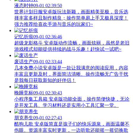
液态时钟
09-01 02:39:50
世界计划日服安卓版玩法新颖，画面精美至极，音乐选
择丰富多样且制作精良；操作简单易上手又极具深度！
强力推荐给喜欢手游与音乐的玩家们~
记忆折痕
09-01 02:36:46
超级龙影格斗 安卓版动作流畅，画面炫丽，虽然是老旧
游戏模式却能提供持续的战斗乐趣！赶快试一试吧~
废话生产
09-01 02:33:44
几本免费小说安卓版是一款让我满意的阅读应用，内容
丰富且更新及时，界面简洁清晰、操作流畅无广告干扰
是我每日获取新知的好伴侣！
晚睡竞标
09-01 02:30:43
小程序集工具箱 安卓版功能全面，操作简便快捷，无论
是开发工具、学习材料还是实用小工具汇聚一堂。
朋克养生
09-01 02:27:43
酷狗儿歌 安卓版简直是孩子们的快乐源泉，画面温馨不
伤眼、资源丰富实时更新，一边听歌还能摇一摇切换歌