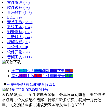
文件管理
(96)
软件教程
(93)
音乐软件
(167)
LOL
(79)
安卓手游
(3327)
系统工具
(184)
影音播放
(168)
生活服务
(244)
视频教程
(90)
AI软件
(110)
软件开发
(84)
音频工具
(111)
免责
申明
业务
合作
问题
反馈
下载
帮助
网站
地图
主题
优美
主机
小鸡
安全
认证
🌳
公安部网络违法犯罪举报网站
蜀ICP备2024051011号
反诈温馨提示：陌生来电要警惕，分享屏幕别随意，未知链接
不点击，个人信息不透露，转账汇款多核实，骗局千万要记
牢。高效预防诈骗，建议安装国家反诈中心APP！