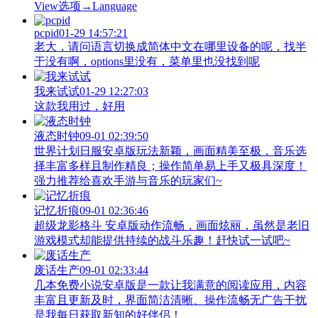
View‌选项→Language
pcpid
01-29 14:57:21
老大，请问语言切换成简体中文在哪里设备的呢，找半
于没有啊，options里没有，菜单里也没找到呢
我来试试
01-29 12:27:03
这款我用过，好用
液态时钟
09-01 02:39:50
世界计划日服安卓版玩法新颖，画面精美至极，音乐选
择丰富多样且制作精良；操作简单易上手又极具深度！
强力推荐给喜欢手游与音乐的玩家们~
记忆折痕
09-01 02:36:46
超级龙影格斗 安卓版动作流畅，画面炫丽，虽然是老旧
游戏模式却能提供持续的战斗乐趣！赶快试一试吧~
废话生产
09-01 02:33:44
几本免费小说安卓版是一款让我满意的阅读应用，内容
丰富且更新及时，界面简洁清晰、操作流畅无广告干扰
是我每日获取新知的好伴侣！