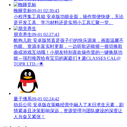
晚睡竞标
09-01 02:30:43
小程序集工具箱 安卓版功能全面，操作简便快捷，无论
是开发工具、学习材料还是实用小工具汇聚一堂。
朋克养生
09-01 02:27:43
酷狗儿歌 安卓版简直是孩子们的快乐源泉，画面温馨不
伤眼、资源丰富实时更新，一边听歌还能摇一摇切换歌
曲或游戏互动哦！小朋友特别喜欢操作里的一键换肤功
能～强烈推荐给有宝贝的家庭们👨‍遁️CLASSES CAL@
TOPR LTD.>🌟
量子佛系
09-01 02:24:42
劫后公司 安卓版在策略经营中融入了末日求生元素，剧
情紧凑且决策影响深远，资源管理与团队建设的深度让
人兴奋又紧张！