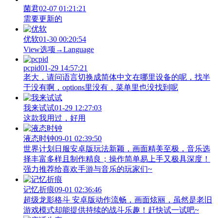
菌君
02-07 01:21:21
需要更新的
优软
01-30 00:20:54
View‌选项→Language
pcpid
01-29 14:57:21
老大，请问语言切换成简体中文在哪里设备的呢，找半
于没有啊，options里没有，菜单里也没找到呢
我来试试
01-29 12:27:03
这款我用过，好用
液态时钟
09-01 02:39:50
世界计划日服安卓版玩法新颖，画面精美至极，音乐选
择丰富多样且制作精良；操作简单易上手又极具深度！
强力推荐给喜欢手游与音乐的玩家们~
记忆折痕
09-01 02:36:46
超级龙影格斗 安卓版动作流畅，画面炫丽，虽然是老旧
游戏模式却能提供持续的战斗乐趣！赶快试一试吧~