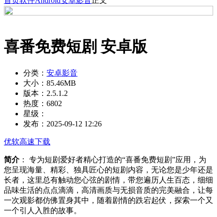
首页
软件
Android
安卓影音
正文
喜番免费短剧 安卓版
分类：
安卓影音
大小：
85.46MB
版本：
2.5.1.2
热度：
6802
星级：
发布：
2025-09-12 12:26
优软高速下载
简介
： 专为短剧爱好者精心打造的“喜番免费短剧”应用，为
您呈现海量、精彩、独具匠心的短剧内容，无论您是少年还是
长者，这里总有触动您心弦的剧情，带您遍历人生百态，细细
品味生活的点点滴滴，高清画质与无损音质的完美融合，让每
一次观影都仿佛置身其中，随着剧情的跌宕起伏，探索一个又
一个引人入胜的故事。