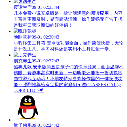
废话生产
09-01 02:33:44
几本免费小说安卓版是一款让我满意的阅读应用，内容
丰富且更新及时，界面简洁清晰、操作流畅无广告干扰
是我每日获取新知的好伴侣！
晚睡竞标
09-01 02:30:43
小程序集工具箱 安卓版功能全面，操作简便快捷，无论
是开发工具、学习材料还是实用小工具汇聚一堂。
朋克养生
09-01 02:27:43
酷狗儿歌 安卓版简直是孩子们的快乐源泉，画面温馨不
伤眼、资源丰富实时更新，一边听歌还能摇一摇切换歌
曲或游戏互动哦！小朋友特别喜欢操作里的一键换肤功
能～强烈推荐给有宝贝的家庭们👨‍遁️CLASSES CAL@
TOPR LTD.>🌟
量子佛系
09-01 02:24:42