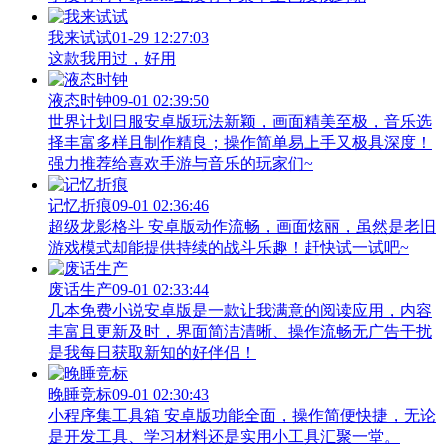
我来试试
01-29 12:27:03
这款我用过，好用
液态时钟
09-01 02:39:50
世界计划日服安卓版玩法新颖，画面精美至极，音乐选
择丰富多样且制作精良；操作简单易上手又极具深度！
强力推荐给喜欢手游与音乐的玩家们~
记忆折痕
09-01 02:36:46
超级龙影格斗 安卓版动作流畅，画面炫丽，虽然是老旧
游戏模式却能提供持续的战斗乐趣！赶快试一试吧~
废话生产
09-01 02:33:44
几本免费小说安卓版是一款让我满意的阅读应用，内容
丰富且更新及时，界面简洁清晰、操作流畅无广告干扰
是我每日获取新知的好伴侣！
晚睡竞标
09-01 02:30:43
小程序集工具箱 安卓版功能全面，操作简便快捷，无论
是开发工具、学习材料还是实用小工具汇聚一堂。