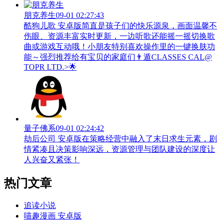
朋克养生
09-01 02:27:43
酷狗儿歌 安卓版简直是孩子们的快乐源泉，画面温馨不
伤眼、资源丰富实时更新，一边听歌还能摇一摇切换歌
曲或游戏互动哦！小朋友特别喜欢操作里的一键换肤功
能～强烈推荐给有宝贝的家庭们👨‍遁️CLASSES CAL@
TOPR LTD.>🌟
量子佛系
09-01 02:24:42
劫后公司 安卓版在策略经营中融入了末日求生元素，剧
情紧凑且决策影响深远，资源管理与团队建设的深度让
人兴奋又紧张！
热门文章
追读小说
喵趣漫画 安卓版