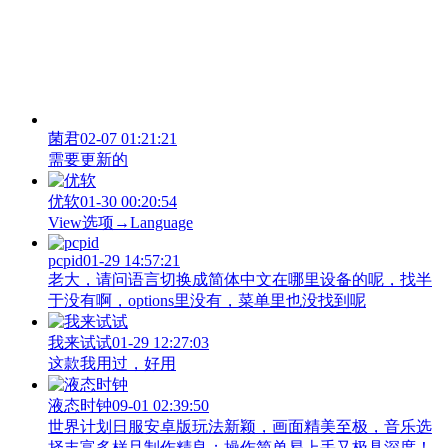
菌君
02-07 01:21:21
需要更新的
优软
01-30 00:20:54
View‌选项→Language
pcpid
01-29 14:57:21
老大，请问语言切换成简体中文在哪里设备的呢，找半
于没有啊，options里没有，菜单里也没找到呢
我来试试
01-29 12:27:03
这款我用过，好用
液态时钟
09-01 02:39:50
世界计划日服安卓版玩法新颖，画面精美至极，音乐选
择丰富多样且制作精良；操作简单易上手又极具深度！