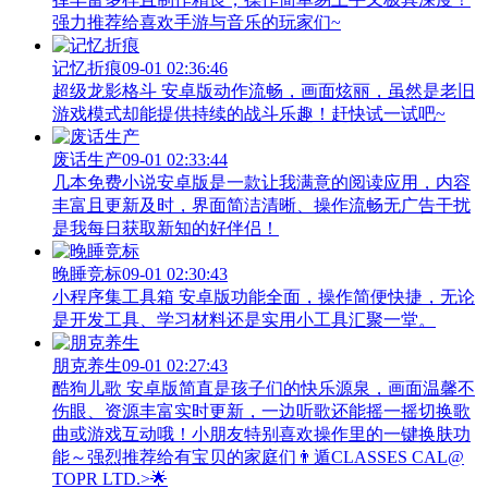
强力推荐给喜欢手游与音乐的玩家们~
记忆折痕
09-01 02:36:46
超级龙影格斗 安卓版动作流畅，画面炫丽，虽然是老旧
游戏模式却能提供持续的战斗乐趣！赶快试一试吧~
废话生产
09-01 02:33:44
几本免费小说安卓版是一款让我满意的阅读应用，内容
丰富且更新及时，界面简洁清晰、操作流畅无广告干扰
是我每日获取新知的好伴侣！
晚睡竞标
09-01 02:30:43
小程序集工具箱 安卓版功能全面，操作简便快捷，无论
是开发工具、学习材料还是实用小工具汇聚一堂。
朋克养生
09-01 02:27:43
酷狗儿歌 安卓版简直是孩子们的快乐源泉，画面温馨不
伤眼、资源丰富实时更新，一边听歌还能摇一摇切换歌
曲或游戏互动哦！小朋友特别喜欢操作里的一键换肤功
能～强烈推荐给有宝贝的家庭们👨‍遁️CLASSES CAL@
TOPR LTD.>🌟