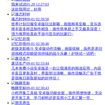
我来试试
01-29 12:27:03
这款我用过，好用
液态时钟
09-01 02:39:50
世界计划日服安卓版玩法新颖，画面精美至极，音乐选
择丰富多样且制作精良；操作简单易上手又极具深度！
强力推荐给喜欢手游与音乐的玩家们~
记忆折痕
09-01 02:36:46
超级龙影格斗 安卓版动作流畅，画面炫丽，虽然是老旧
游戏模式却能提供持续的战斗乐趣！赶快试一试吧~
废话生产
09-01 02:33:44
几本免费小说安卓版是一款让我满意的阅读应用，内容
丰富且更新及时，界面简洁清晰、操作流畅无广告干扰
是我每日获取新知的好伴侣！
晚睡竞标
09-01 02:30:43
小程序集工具箱 安卓版功能全面，操作简便快捷，无论
是开发工具、学习材料还是实用小工具汇聚一堂。