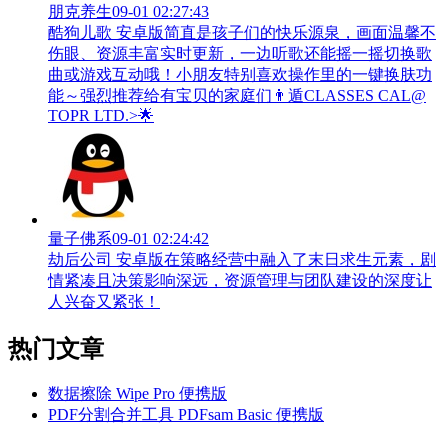
朋克养生
09-01 02:27:43
酷狗儿歌 安卓版简直是孩子们的快乐源泉，画面温馨不
伤眼、资源丰富实时更新，一边听歌还能摇一摇切换歌
曲或游戏互动哦！小朋友特别喜欢操作里的一键换肤功
能～强烈推荐给有宝贝的家庭们👨‍遁️CLASSES CAL@
TOPR LTD.>🌟
量子佛系
09-01 02:24:42
劫后公司 安卓版在策略经营中融入了末日求生元素，剧
情紧凑且决策影响深远，资源管理与团队建设的深度让
人兴奋又紧张！
热门文章
数据擦除 Wipe Pro 便携版
PDF分割合并工具 PDFsam Basic 便携版