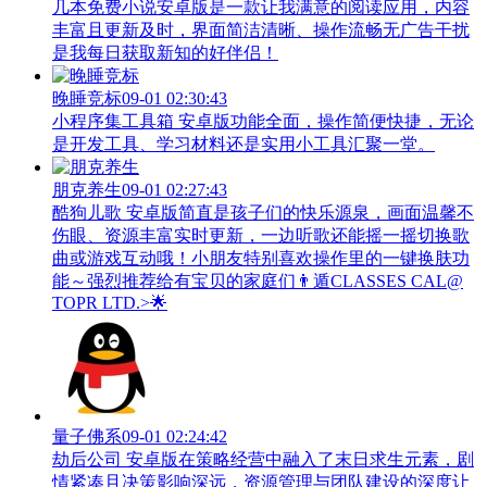
几本免费小说安卓版是一款让我满意的阅读应用，内容
丰富且更新及时，界面简洁清晰、操作流畅无广告干扰
是我每日获取新知的好伴侣！
晚睡竞标
09-01 02:30:43
小程序集工具箱 安卓版功能全面，操作简便快捷，无论
是开发工具、学习材料还是实用小工具汇聚一堂。
朋克养生
09-01 02:27:43
酷狗儿歌 安卓版简直是孩子们的快乐源泉，画面温馨不
伤眼、资源丰富实时更新，一边听歌还能摇一摇切换歌
曲或游戏互动哦！小朋友特别喜欢操作里的一键换肤功
能～强烈推荐给有宝贝的家庭们👨‍遁️CLASSES CAL@
TOPR LTD.>🌟
量子佛系
09-01 02:24:42
劫后公司 安卓版在策略经营中融入了末日求生元素，剧
情紧凑且决策影响深远，资源管理与团队建设的深度让