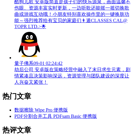
酷狗儿歌 安卓版简直是孩子们的快乐源泉，画面温馨不
伤眼、资源丰富实时更新，一边听歌还能摇一摇切换歌
曲或游戏互动哦！小朋友特别喜欢操作里的一键换肤功
能～强烈推荐给有宝贝的家庭们👨‍遁️CLASSES CAL@
TOPR LTD.>🌟
量子佛系
09-01 02:24:42
劫后公司 安卓版在策略经营中融入了末日求生元素，剧
情紧凑且决策影响深远，资源管理与团队建设的深度让
人兴奋又紧张！
热门文章
数据擦除 Wipe Pro 便携版
PDF分割合并工具 PDFsam Basic 便携版
热评文章