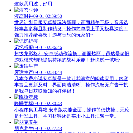
这款我用过，好用
液态时钟
09-01 02:39:50
世界计划日服安卓版玩法新颖，画面精美至极，音乐选
择丰富多样且制作精良；操作简单易上手又极具深度！
强力推荐给喜欢手游与音乐的玩家们~
记忆折痕
09-01 02:36:46
超级龙影格斗 安卓版动作流畅，画面炫丽，虽然是老旧
游戏模式却能提供持续的战斗乐趣！赶快试一试吧~
废话生产
09-01 02:33:44
几本免费小说安卓版是一款让我满意的阅读应用，内容
丰富且更新及时，界面简洁清晰、操作流畅无广告干扰
是我每日获取新知的好伴侣！
晚睡竞标
09-01 02:30:43
小程序集工具箱 安卓版功能全面，操作简便快捷，无论
是开发工具、学习材料还是实用小工具汇聚一堂。
朋克养生
09-01 02:27:43