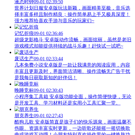
液态时钟
09-01 02:39:50
世界计划日服安卓版玩法新颖，画面精美至极，音乐选
择丰富多样且制作精良；操作简单易上手又极具深度！
强力推荐给喜欢手游与音乐的玩家们~
记忆折痕
09-01 02:36:46
超级龙影格斗 安卓版动作流畅，画面炫丽，虽然是老旧
游戏模式却能提供持续的战斗乐趣！赶快试一试吧~
废话生产
09-01 02:33:44
几本免费小说安卓版是一款让我满意的阅读应用，内容
丰富且更新及时，界面简洁清晰、操作流畅无广告干扰
是我每日获取新知的好伴侣！
晚睡竞标
09-01 02:30:43
小程序集工具箱 安卓版功能全面，操作简便快捷，无论
是开发工具、学习材料还是实用小工具汇聚一堂。
朋克养生
09-01 02:27:43
酷狗儿歌 安卓版简直是孩子们的快乐源泉，画面温馨不
伤眼、资源丰富实时更新，一边听歌还能摇一摇切换歌
曲或游戏互动哦！小朋友特别喜欢操作里的一键换肤功