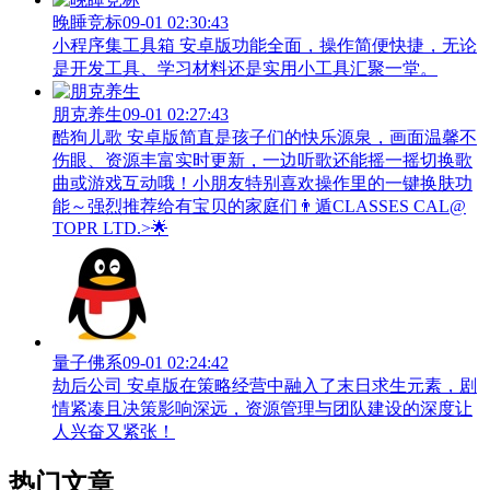
晚睡竞标
09-01 02:30:43
小程序集工具箱 安卓版功能全面，操作简便快捷，无论
是开发工具、学习材料还是实用小工具汇聚一堂。
朋克养生
09-01 02:27:43
酷狗儿歌 安卓版简直是孩子们的快乐源泉，画面温馨不
伤眼、资源丰富实时更新，一边听歌还能摇一摇切换歌
曲或游戏互动哦！小朋友特别喜欢操作里的一键换肤功
能～强烈推荐给有宝贝的家庭们👨‍遁️CLASSES CAL@
TOPR LTD.>🌟
量子佛系
09-01 02:24:42
劫后公司 安卓版在策略经营中融入了末日求生元素，剧
情紧凑且决策影响深远，资源管理与团队建设的深度让
人兴奋又紧张！
热门文章