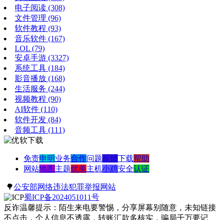
电子阅读
(308)
文件管理
(96)
软件教程
(93)
音乐软件
(167)
LOL
(79)
安卓手游
(3327)
系统工具
(184)
影音播放
(168)
生活服务
(244)
视频教程
(90)
AI软件
(110)
软件开发
(84)
音频工具
(111)
免责
申明
业务
合作
问题
反馈
下载
帮助
网站
地图
主题
优美
主机
小鸡
安全
认证
🌳
公安部网络违法犯罪举报网站
蜀ICP备2024051011号
反诈温馨提示：陌生来电要警惕，分享屏幕别随意，未知链接
不点击，个人信息不透露，转账汇款多核实，骗局千万要记