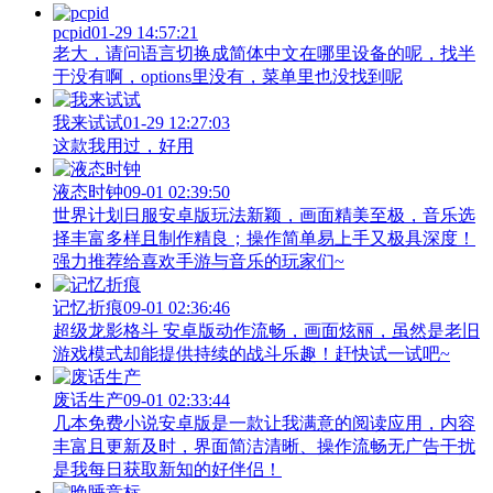
pcpid
01-29 14:57:21
老大，请问语言切换成简体中文在哪里设备的呢，找半
于没有啊，options里没有，菜单里也没找到呢
我来试试
01-29 12:27:03
这款我用过，好用
液态时钟
09-01 02:39:50
世界计划日服安卓版玩法新颖，画面精美至极，音乐选
择丰富多样且制作精良；操作简单易上手又极具深度！
强力推荐给喜欢手游与音乐的玩家们~
记忆折痕
09-01 02:36:46
超级龙影格斗 安卓版动作流畅，画面炫丽，虽然是老旧
游戏模式却能提供持续的战斗乐趣！赶快试一试吧~
废话生产
09-01 02:33:44
几本免费小说安卓版是一款让我满意的阅读应用，内容
丰富且更新及时，界面简洁清晰、操作流畅无广告干扰
是我每日获取新知的好伴侣！