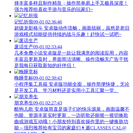
择丰富多样且制作精良；操作简单易上手又极具深度！
强力推荐给喜欢手游与音乐的玩家们~
记忆折痕
09-01 02:36:46
超级龙影格斗 安卓版动作流畅，画面炫丽，虽然是老旧
游戏模式却能提供持续的战斗乐趣！赶快试一试吧~
废话生产
09-01 02:33:44
几本免费小说安卓版是一款让我满意的阅读应用，内容
丰富且更新及时，界面简洁清晰、操作流畅无广告干扰
是我每日获取新知的好伴侣！
晚睡竞标
09-01 02:30:43
小程序集工具箱 安卓版功能全面，操作简便快捷，无论
是开发工具、学习材料还是实用小工具汇聚一堂。
朋克养生
09-01 02:27:43
酷狗儿歌 安卓版简直是孩子们的快乐源泉，画面温馨不
伤眼、资源丰富实时更新，一边听歌还能摇一摇切换歌
曲或游戏互动哦！小朋友特别喜欢操作里的一键换肤功
能～强烈推荐给有宝贝的家庭们👨‍遁️CLASSES CAL@