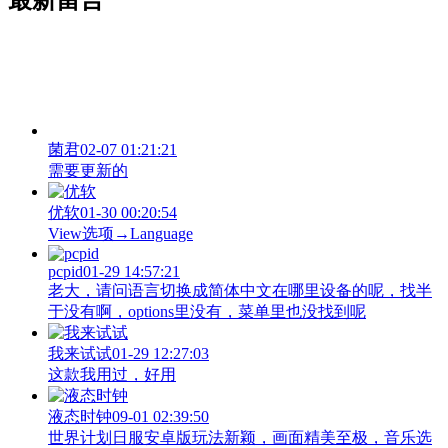
最新留言
菌君
02-07 01:21:21
需要更新的
优软
01-30 00:20:54
View‌选项→Language
pcpid
01-29 14:57:21
老大，请问语言切换成简体中文在哪里设备的呢，找半
于没有啊，options里没有，菜单里也没找到呢
我来试试
01-29 12:27:03
这款我用过，好用
液态时钟
09-01 02:39:50
世界计划日服安卓版玩法新颖，画面精美至极，音乐选