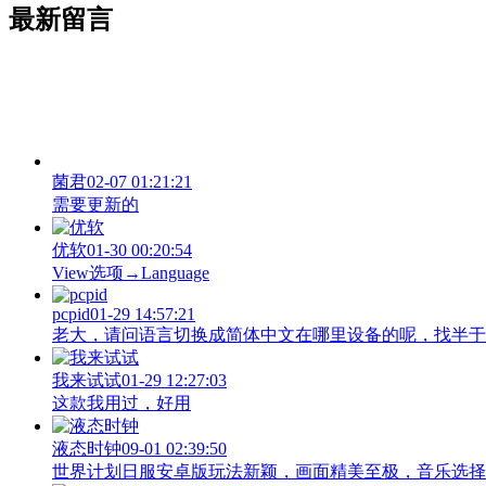
最新留言
菌君
02-07 01:21:21
需要更新的
优软
01-30 00:20:54
View‌选项→Language
pcpid
01-29 14:57:21
老大，请问语言切换成简体中文在哪里设备的呢，找半于没有
我来试试
01-29 12:27:03
这款我用过，好用
液态时钟
09-01 02:39:50
世界计划日服安卓版玩法新颖，画面精美至极，音乐选择