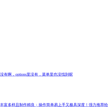
啊，options里没有，菜单里也没找到呢
丰富多样且制作精良；操作简单易上手又极具深度！强力推荐给