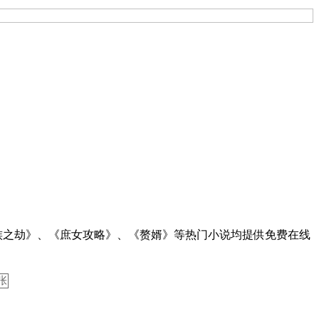
万族之劫》、《庶女攻略》、《赘婿》等热门小说均提供免费在线