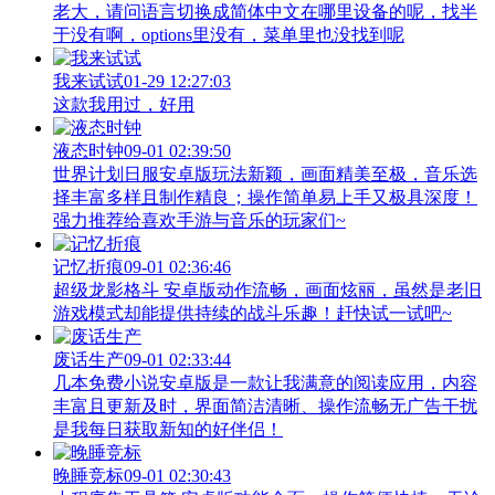
老大，请问语言切换成简体中文在哪里设备的呢，找半
于没有啊，options里没有，菜单里也没找到呢
我来试试
01-29 12:27:03
这款我用过，好用
液态时钟
09-01 02:39:50
世界计划日服安卓版玩法新颖，画面精美至极，音乐选
择丰富多样且制作精良；操作简单易上手又极具深度！
强力推荐给喜欢手游与音乐的玩家们~
记忆折痕
09-01 02:36:46
超级龙影格斗 安卓版动作流畅，画面炫丽，虽然是老旧
游戏模式却能提供持续的战斗乐趣！赶快试一试吧~
废话生产
09-01 02:33:44
几本免费小说安卓版是一款让我满意的阅读应用，内容
丰富且更新及时，界面简洁清晰、操作流畅无广告干扰
是我每日获取新知的好伴侣！
晚睡竞标
09-01 02:30:43