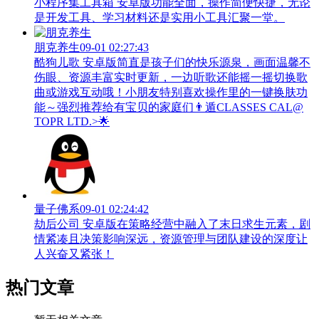
小程序集工具箱 安卓版功能全面，操作简便快捷，无论
是开发工具、学习材料还是实用小工具汇聚一堂。
朋克养生
09-01 02:27:43
酷狗儿歌 安卓版简直是孩子们的快乐源泉，画面温馨不
伤眼、资源丰富实时更新，一边听歌还能摇一摇切换歌
曲或游戏互动哦！小朋友特别喜欢操作里的一键换肤功
能～强烈推荐给有宝贝的家庭们👨‍遁️CLASSES CAL@
TOPR LTD.>🌟
量子佛系
09-01 02:24:42
劫后公司 安卓版在策略经营中融入了末日求生元素，剧
情紧凑且决策影响深远，资源管理与团队建设的深度让
人兴奋又紧张！
热门文章