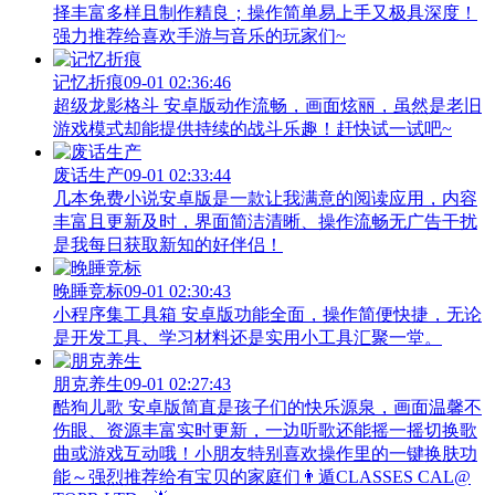
择丰富多样且制作精良；操作简单易上手又极具深度！
强力推荐给喜欢手游与音乐的玩家们~
记忆折痕
09-01 02:36:46
超级龙影格斗 安卓版动作流畅，画面炫丽，虽然是老旧
游戏模式却能提供持续的战斗乐趣！赶快试一试吧~
废话生产
09-01 02:33:44
几本免费小说安卓版是一款让我满意的阅读应用，内容
丰富且更新及时，界面简洁清晰、操作流畅无广告干扰
是我每日获取新知的好伴侣！
晚睡竞标
09-01 02:30:43
小程序集工具箱 安卓版功能全面，操作简便快捷，无论
是开发工具、学习材料还是实用小工具汇聚一堂。
朋克养生
09-01 02:27:43
酷狗儿歌 安卓版简直是孩子们的快乐源泉，画面温馨不
伤眼、资源丰富实时更新，一边听歌还能摇一摇切换歌
曲或游戏互动哦！小朋友特别喜欢操作里的一键换肤功
能～强烈推荐给有宝贝的家庭们👨‍遁️CLASSES CAL@