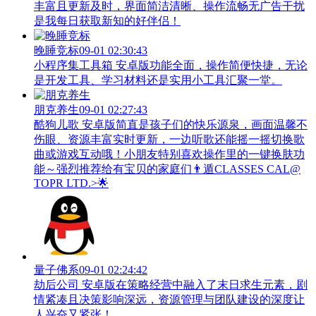
丰富且更新及时，界面简洁清晰、操作流畅无广告干扰
是我每日获取新知的好伴侣！
晚睡竞标
09-01 02:30:43
小程序集工具箱 安卓版功能全面，操作简便快捷，无论
是开发工具、学习材料还是实用小工具汇聚一堂。
朋克养生
09-01 02:27:43
酷狗儿歌 安卓版简直是孩子们的快乐源泉，画面温馨不
伤眼、资源丰富实时更新，一边听歌还能摇一摇切换歌
曲或游戏互动哦！小朋友特别喜欢操作里的一键换肤功
能～强烈推荐给有宝贝的家庭们👨‍遁️CLASSES CAL@
TOPR LTD.>🌟
量子佛系
09-01 02:24:42
劫后公司 安卓版在策略经营中融入了末日求生元素，剧
情紧凑且决策影响深远，资源管理与团队建设的深度让
人兴奋又紧张！