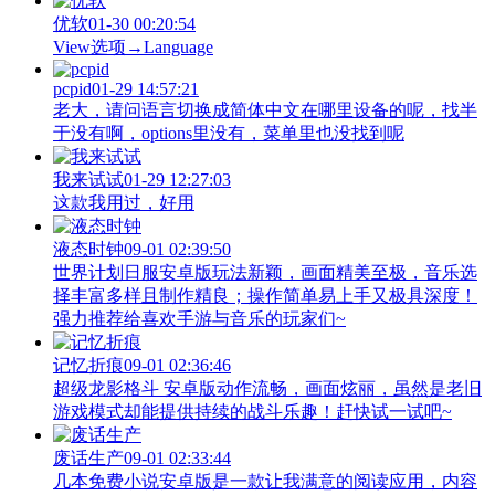
优软
01-30 00:20:54
View‌选项→Language
pcpid
01-29 14:57:21
老大，请问语言切换成简体中文在哪里设备的呢，找半
于没有啊，options里没有，菜单里也没找到呢
我来试试
01-29 12:27:03
这款我用过，好用
液态时钟
09-01 02:39:50
世界计划日服安卓版玩法新颖，画面精美至极，音乐选
择丰富多样且制作精良；操作简单易上手又极具深度！
强力推荐给喜欢手游与音乐的玩家们~
记忆折痕
09-01 02:36:46
超级龙影格斗 安卓版动作流畅，画面炫丽，虽然是老旧
游戏模式却能提供持续的战斗乐趣！赶快试一试吧~
废话生产
09-01 02:33:44
几本免费小说安卓版是一款让我满意的阅读应用，内容