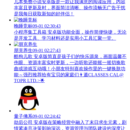
几本免费小说安卓版是一款让我满意的阅读应用，内容
丰富且更新及时，界面简洁清晰、操作流畅无广告干扰
是我每日获取新知的好伴侣！
晚睡竞标
09-01 02:30:43
小程序集工具箱 安卓版功能全面，操作简便快捷，无论
是开发工具、学习材料还是实用小工具汇聚一堂。
朋克养生
09-01 02:27:43
酷狗儿歌 安卓版简直是孩子们的快乐源泉，画面温馨不
伤眼、资源丰富实时更新，一边听歌还能摇一摇切换歌
曲或游戏互动哦！小朋友特别喜欢操作里的一键换肤功
能～强烈推荐给有宝贝的家庭们👨‍遁️CLASSES CAL@
TOPR LTD.>🌟
量子佛系
09-01 02:24:42
劫后公司 安卓版在策略经营中融入了末日求生元素，剧
情紧凑且决策影响深远，资源管理与团队建设的深度让