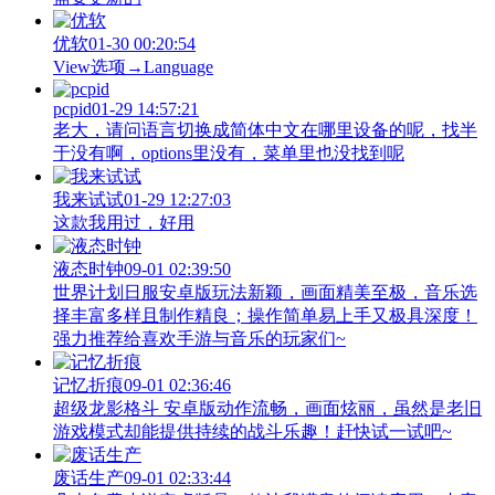
优软
01-30 00:20:54
View‌选项→Language
pcpid
01-29 14:57:21
老大，请问语言切换成简体中文在哪里设备的呢，找半
于没有啊，options里没有，菜单里也没找到呢
我来试试
01-29 12:27:03
这款我用过，好用
液态时钟
09-01 02:39:50
世界计划日服安卓版玩法新颖，画面精美至极，音乐选
择丰富多样且制作精良；操作简单易上手又极具深度！
强力推荐给喜欢手游与音乐的玩家们~
记忆折痕
09-01 02:36:46
超级龙影格斗 安卓版动作流畅，画面炫丽，虽然是老旧
游戏模式却能提供持续的战斗乐趣！赶快试一试吧~
废话生产
09-01 02:33:44